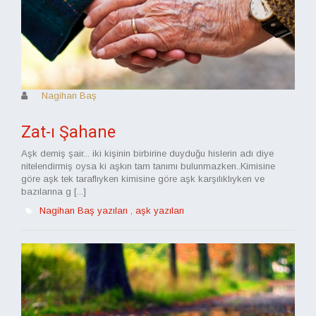
Nagihan Baş
Zat-ı Şahane
Aşk demiş şair... iki kişinin birbirine duyduğu hislerin adı diye
nitelendirmiş oysa ki aşkın tam tanımı bulunmazken..Kimisine
göre aşk tek taraflıyken kimisine göre aşk karşılıklıyken ve
bazılarına g [...]
Nagihan Baş yazıları
,
aşk yazıları