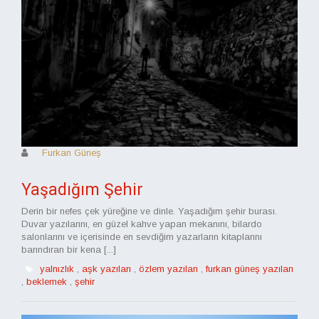
Furkan Güneş
Yaşadığım Şehir
Derin bir nefes çek yüreğine ve dinle. Yaşadığım şehir burası.
Duvar yazılarını, en güzel kahve yapan mekanını, bilardo
salonlarını ve içerisinde en sevdiğim yazarların kitaplarını
barındıran bir kena [...]
yalnızlık
,
aşk yazıları
,
özlem yazıları
,
furkan güneş yazıları
,
beklemek
,
şehir