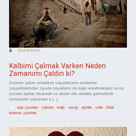
Bilal Kulmac
Kalbimi Çalmak Varken Neden
Zamanımı Çaldın ki?
İnsanlar aşkını anlatırken yaşadıklarını anlatırken
yaşadıklarından ziyade hayallerini de katıp anlatmaktadır ve bu
yüzden aşklar efsanedir ve dilden dile anlatıla gelmektedir.
Dinleyenler yaşanılan a [...]
aşk yazıları
,
zaman
,
kalp
,
sevgi
,
ayrılık
,
vefa
,
bilal
kulmac yazıları