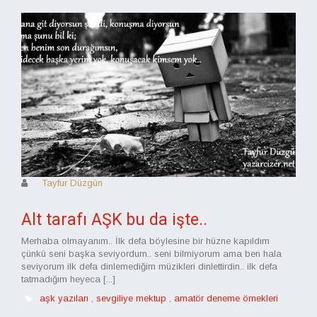
Tayfur Düzgün
Alt tarafı AŞK bu da işte..
Merhaba olmayanım.. İlk defa böylesine bir hüzne kapıldım
çünkü seni başka seviyordum.. seni bilmiyorum ama ben hala
seviyorum ilk defa dinlemediğim müzikleri dinlettirdin.. ilk defa
tatmadığım heyeca [...]
aşk yazıları
,
sevgiliye mektup
,
amatör deneme örnekleri