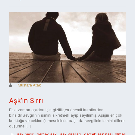
Mustafa Atak
Aşk'ın Sırrı
Eski zaman aşıkları için gizlilik,en önemli kurallardan
birisidir.Sevgilinin ismini zikretmek ayıp sayılırmış. Aşığın en çok
korktuğu ve çekindiği meselelerin başında sevgilinin ismini dillere
düşürme [...]
aşk nedir
,
gerçek aşk
,
aşk yazıları
,
gerçek aşk nasıl olmalı