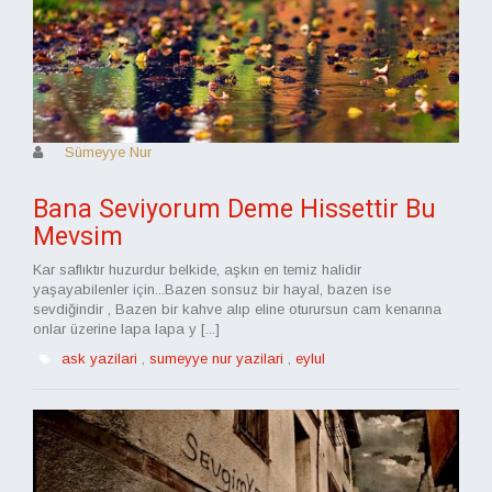
Sümeyye Nur
Bana Seviyorum Deme Hissettir Bu
Mevsim
Kar saflıktır huzurdur belkide, aşkın en temiz halidir
yaşayabilenler için...Bazen sonsuz bir hayal, bazen ise
sevdiğindir , Bazen bir kahve alıp eline oturursun cam kenarına
onlar üzerine lapa lapa y [...]
ask yazilari
,
sumeyye nur yazilari
,
eylul