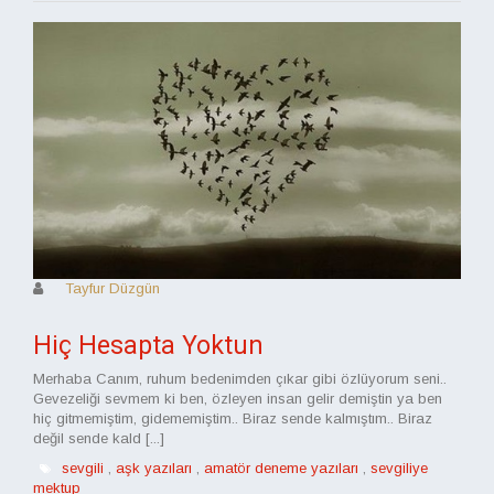
Tayfur Düzgün
Hiç Hesapta Yoktun
Merhaba Canım, ruhum bedenimden çıkar gibi özlüyorum seni..
Gevezeliği sevmem ki ben, özleyen insan gelir demiştin ya ben
hiç gitmemiştim, gidememiştim.. Biraz sende kalmıştım.. Biraz
değil sende kald [...]
sevgili
,
aşk yazıları
,
amatör deneme yazıları
,
sevgiliye
mektup