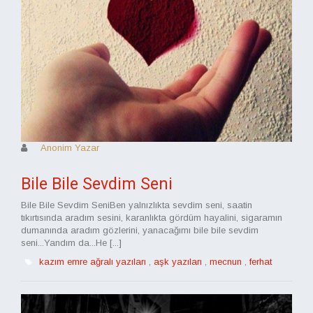
Anonim Yazar
Bile Bile Sevdim Seni
Bile Bile Sevdim SeniBen yalnızlıkta sevdim seni, saatin
tıkırtısında aradım sesini, karanlıkta gördüm hayalini, sigaramın
dumanında aradım gözlerini, yanacağımı bile bile sevdim
seni...Yandım da...He [...]
kazım emre ağralı yazıları
,
aşk yazıları
,
mecnun
,
ferhat