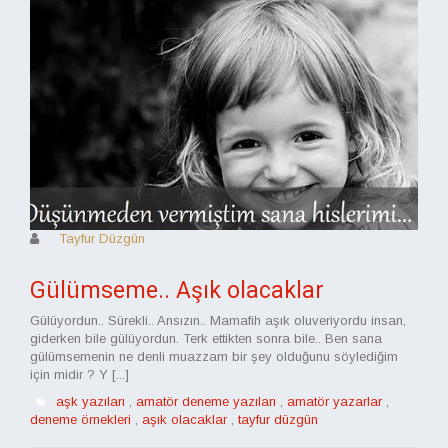
Tayfur Düzgün
Gülümseme.. Aşık olacaklar
Gülüyordun.. Sürekli.. Ansızın.. Mamafih aşık oluveriyordu insan,
giderken bile gülüyordun. Terk ettikten sonra bile.. Ben sana
gülümsemenin ne denli muazzam bir şey olduğunu söylediğim
için midir ? Y [...]
aşk yazıları
,
amatör deneme yazıları
,
amatör yazarlar
,
deneme örnekleri
,
aşık olacaklar
,
tayfur düzgün