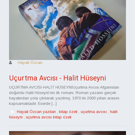
Hayati Özcan
Uçurtma Avcısı - Halit Hüseyni
UÇURTMA AVCISI-HALİT HÜSEYNİUçurtma Avcısı Afganistan
doğumlu Halit Hüseyni’nin ilk romanı. Roman yazarın gerçek
hayatından yola çıkılarak yazılmış, 1970 ile 2000 yılları arasını
kapsamaktadır. Eserde [...]
Hayati Özcan yazıları
,
kitap özeti
,
uçurtma avcısı
,
halit
hüseyni
,
uçurtma avcısı kitap özeti