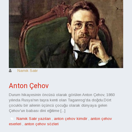
Namık Satır
Anton Çehov
Durum hikayesinin öncüsü olarak görülen Anton Çehov, 1860
yılında Rusya'nın taşra kenti olan Taganrog'da doğdu.Dört
çocuklu bir ailenin üçüncü çocuğu olarak dünyaya gelen
Çehov'un babası dini eğitime [...]
Namık Satır yazıları
,
anton çehov kimdir
,
anton çehov
eserleri
,
anton çehov sözleri