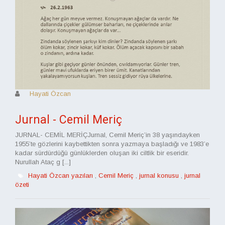
Hayati Özcan
Jurnal - Cemil Meriç
JURNAL- CEMİL MERİÇJurnal, Cemil Meriç’in 38 yaşındayken
1955’te gözlerini kaybettikten sonra yazmaya başladığı ve 1983’e
kadar sürdürdüğü günlüklerden oluşan iki ciltlik bir eseridir.
Nurullah Ataç g [...]
Hayati Özcan yazıları
,
Cemil Meriç
,
jurnal konusu
,
jurnal
özeti