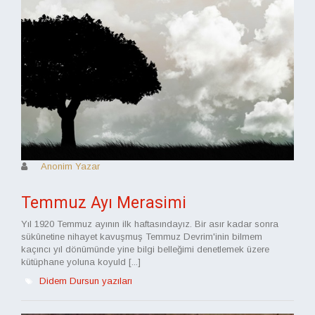
Anonim Yazar
Temmuz Ayı Merasimi
Yıl 1920 Temmuz ayının ilk haftasındayız. Bir asır kadar sonra
sükûnetine nihayet kavuşmuş Temmuz Devrim'inin bilmem
kaçıncı yıl dönümünde yine bilgi belleğimi denetlemek üzere
kütüphane yoluna koyuld [...]
Didem Dursun yazıları