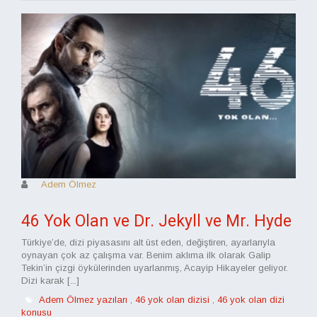
Adem Ölmez
46 Yok Olan ve Dr. Jekyll ve Mr. Hyde
Türkiye’de, dizi piyasasını alt üst eden, değiştiren, ayarlarıyla
oynayan çok az çalışma var. Benim aklıma ilk olarak Galip
Tekin’in çizgi öykülerinden uyarlanmış, Acayip Hikayeler geliyor.
Dizi karak [...]
Adem Ölmez yazıları
,
46 yok olan dizisi
,
46 yok olan dizi
konusu