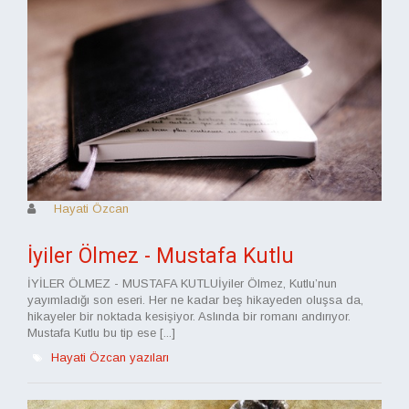
Hayati Özcan
İyiler Ölmez - Mustafa Kutlu
İYİLER ÖLMEZ - MUSTAFA KUTLUİyiler Ölmez, Kutlu’nun
yayımladığı son eseri. Her ne kadar beş hikayeden oluşsa da,
hikayeler bir noktada kesişiyor. Aslında bir romanı andırıyor.
Mustafa Kutlu bu tip ese [...]
Hayati Özcan yazıları