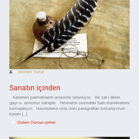
Anonim Yazar
Sanatın içinden
Kalemim parmaklarım arasında sürünüyor; Bir zat-ı âlinin
gayr-u armonisi sebeptir. Himmet'in sesindeki hale mürekkebimi
kamaştırıyor. Hasreyleme nota dolu paragrafları kıskanıyorum.
Kalem [...]
Didem Dursun şiirleri