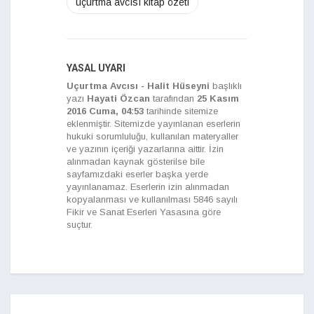
uçurtma avcısı kitap özeti
YASAL UYARI
Uçurtma Avcısı - Halit Hüseyni
başlıklı
yazı
Hayati Özcan
tarafından
25 Kasım
2016 Cuma, 04:53
tarihinde sitemize
eklenmiştir. Sitemizde yayınlanan eserlerin
hukuki sorumluluğu, kullanılan materyaller
ve yazının içeriği yazarlarına aittir. İzin
alınmadan kaynak gösterilse bile
sayfamızdaki eserler başka yerde
yayınlanamaz. Eserlerin izin alınmadan
kopyalanması ve kullanılması 5846 sayılı
Fikir ve Sanat Eserleri Yasasına göre
suçtur.