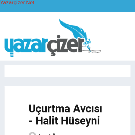
Yazarçizer.Net
Toggl
naviga
Toggle
navigati
Uçurtma Avcısı
- Halit Hüseyni