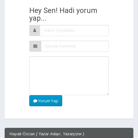
Hey Sen! Hadi yorum
yap...
Yorum Yap
Hayati Özcan
{ Yazar Adayı, Yazarçizer }