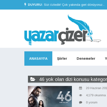
DUYURU:
Sizi özledik! Çok yakında geri dönüyoruz...
ANASAYFA
Şiirler
Denemeler
Y
46 yok olan dizi konusu kategori
20 Haziran 20
4,179 okunma
0 yorum