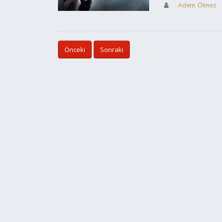
Adem Ölmez
Önceki
Sonraki