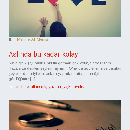
Mehmet Ali Memiş
Aslında bu kadar kolay
Sevdiğin kişiyi başka biri ile görmek çok kolaydır dostlarım.
Hatta size denilen şeylerin aynısını O'na da söylerler, size yapılan
şeylerin daha iyilerini onlara yaparlar hatta onları öyle
gördüğünüz [...]
mehmet ali memiş yazıları
,
aşk
,
ayrılık