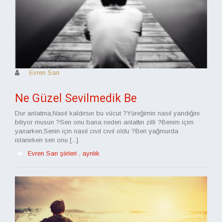
Evren Sarı
Ne Güzel Sevilmedik Be
Dur anlatma,Nasıl kaldırsın bu vücut ?Yüreğimin nasıl yandığını
biliyor musun ?Sen onu bana neden anlattın zilli ?Benim içim
yanarken,Senin için nasıl cıvıl cıvıl oldu ?Ben yağmurda
ıslanırken sen onu [...]
Evren Sarı şiirleri
,
ayrılık