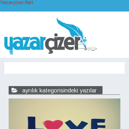
Yazarçizer.Net
Toggl
naviga
Toggle
navigati
ayrılık kategorisindeki yazılar