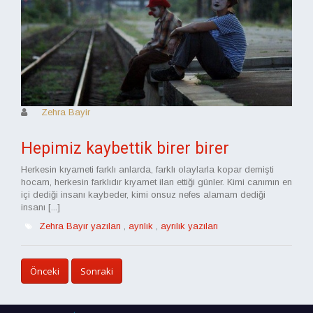
Zehra Bayir
Hepimiz kaybettik birer birer
Herkesin kıyameti farklı anlarda, farklı olaylarla kopar demişti
hocam, herkesin farklıdır kıyamet ilan ettiği günler. Kimi canımın en
içi dediği insanı kaybeder, kimi onsuz nefes alamam dediği
insanı [...]
Zehra Bayır yazıları
,
ayrılık
,
ayrılık yazıları
Önceki
Sonraki