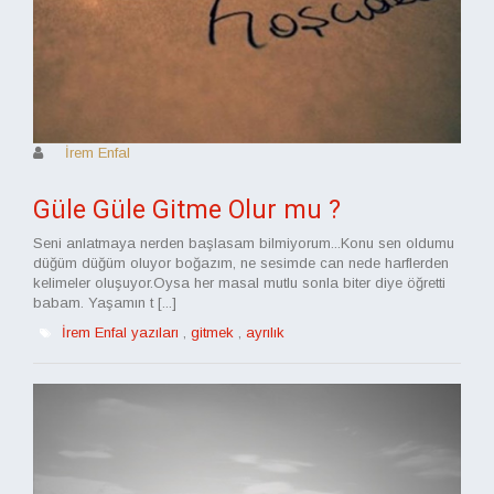
İrem Enfal
Güle Güle Gitme Olur mu ?
Seni anlatmaya nerden başlasam bilmiyorum...Konu sen oldumu
düğüm düğüm oluyor boğazım, ne sesimde can nede harflerden
kelimeler oluşuyor.Oysa her masal mutlu sonla biter diye öğretti
babam. Yaşamın t [...]
İrem Enfal yazıları
,
gitmek
,
ayrılık