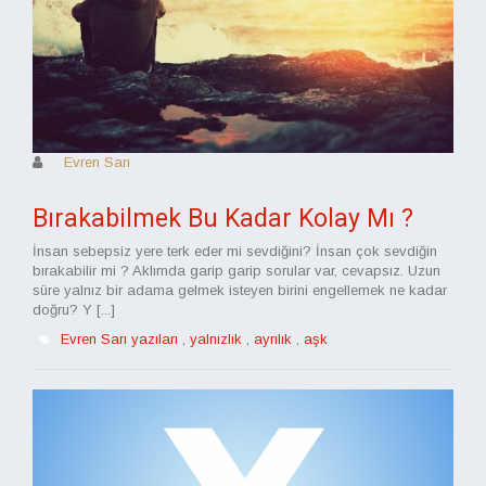
Evren Sarı
Bırakabilmek Bu Kadar Kolay Mı ?
İnsan sebepsiz yere terk eder mi sevdiğini? İnsan çok sevdiğin
bırakabilir mi ? Aklımda garip garip sorular var, cevapsız. Uzun
süre yalnız bir adama gelmek isteyen birini engellemek ne kadar
doğru? Y [...]
Evren Sarı yazıları
,
yalnızlık
,
ayrılık
,
aşk