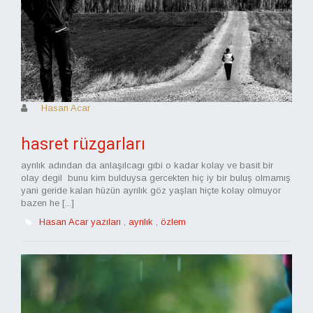
Hasan Acar
hasret rüzgarları
ayrılık adından da anlaşılcagı gıbi o kadar kolay ve basit bir
olay degil bunu kim bulduysa gercekten hiç iy bir buluş olmamış
yani geride kalan hüzün ayrılık göz yaşları hiçte kolay olmuyor
bazen he [...]
Hasan Acar yazıları
,
ayrılık
,
özlem