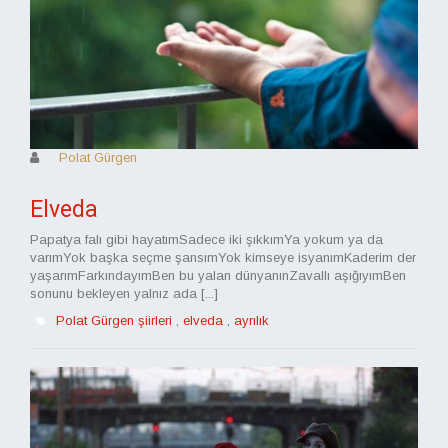
Polat Gürgen
Elveda
Papatya falı gibi hayatımSadece iki şıkkımYa yokum ya da
varımYok başka seçme şansımYok kimseye isyanımKaderim der
yaşarımFarkındayımBen bu yalan dünyanınZavallı aşığıyımBen
sonunu bekleyen yalnız ada [...]
Polat Gürgen şiirleri
,
elveda
,
ayrılık