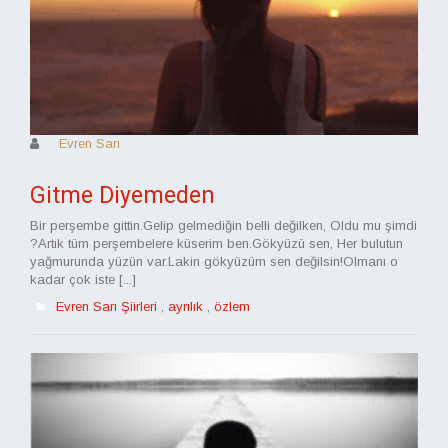
Evren Sarı
Gitme Diyemeden
Bir perşembe gittin.Gelip gelmediğin belli değilken, Oldu mu şimdi
?Artık tüm perşembelere küserim ben.Gökyüzü sen, Her bulutun
yağmurunda yüzün var.Lakin gökyüzüm sen değilsin!Olmanı o
kadar çok iste [...]
Evren Sarı Şiirleri
,
ayrılık
,
özlem