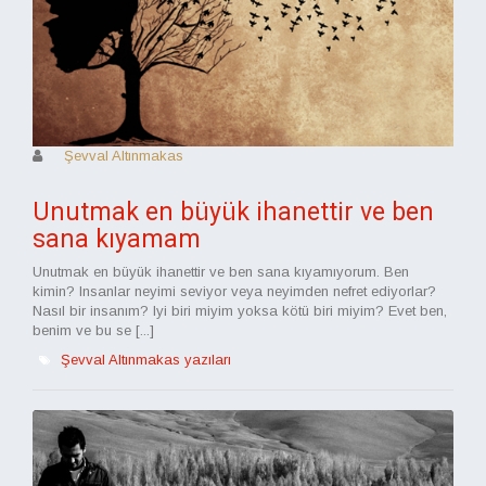
Şevval Altınmakas
Unutmak en büyük ihanettir ve ben
sana kıyamam
Unutmak en büyük ihanettir ve ben sana kıyamıyorum. Ben
kimin? Insanlar neyimi seviyor veya neyimden nefret ediyorlar?
Nasıl bir insanım? Iyi biri miyim yoksa kötü biri miyim? Evet ben,
benim ve bu se [...]
Şevval Altınmakas yazıları