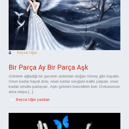
Beyza Uğur
Bir Parça Ay Bir Parça Aşk
Göklerin ağladığı bir gecenin ardından doğan Güneş gibi hayalin.
Onun kadar hayat dolu, onun kadar sevgiyle kalbi çarpan, onun
kadar umutla parlayan...Aşkı göklere benzetirim ben. Dokunursun
ama ulaşa [...]
Beyza Uğur yazıları