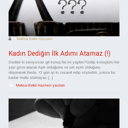
Melisa Betül Hazneci
Kadın Dediğin İlk Adımı Atamaz (!)
Dediler ki seviyorsan git konuş.Ne mi yaptım?Gidip konuştum.Her
şeyi göze alarak.Aşık olduğumu ve ruh eşim olduğunu
düşünerek,İlerde, ‘O gün iyi ki cesaret edip söyledim, yoksa bu
kadar mutlu olamayac [...]
Melisa Betül Hazneci yazıları