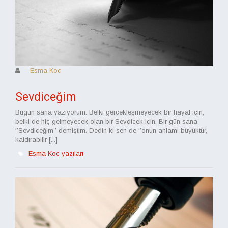
Esma Koc
Sevdiceğim
Bugün sana yazıyorum. Belki gerçekleşmeyecek bir hayal için,
belki de hiç gelmeyecek olan bir Sevdicek için. Bir gün sana
‘’Sevdiceğim’’ demiştim. Dedin ki sen de ‘’onun anlamı büyüktür,
kaldırabilir [...]
Esma Koc yazıları