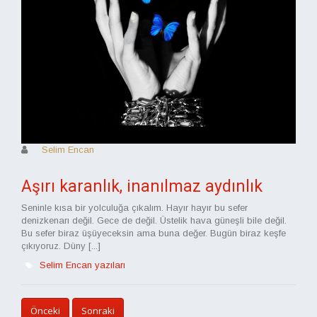
Selim Encan
Aşırı karanlık, inanılmaz aydınlık
Seninle kısa bir yolculuğa çıkalım. Hayır hayır bu sefer
denizkenarı değil. Gece de değil. Üstelik hava güneşli bile değil.
Bu sefer biraz üşüyeceksin ama buna değer. Bugün biraz keşfe
çıkıyoruz. Düny [...]
Selim Encan yazıları
Önceki
Sonraki