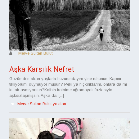
Merve Sultan Bulut
Aşka Karşılık Nefret
Gözümden akan yaşlarla huzurundayım yine ruhunun. Kapını
tıklıyorum, duymuyor musun? Peki ya hıçkırıklarım, onlara da mı
kulak asmıyorsun?Kalbin kalbime uğramayalı fazlasıyla
aşksızlaşmışsın. Aşka dai [...]
Merve Sultan Bulut yazıları