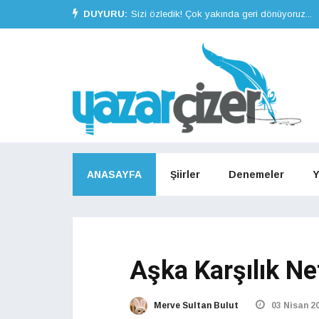
DUYURU:
Sizi özledik! Çok yakında geri dönüyoruz...
ANASAYFA
Şiirler
Denemeler
Y
Aşka Karşılık Ne
Merve Sultan Bulut
03 Nisan 2