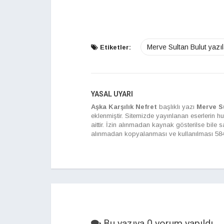
Merve Sultan Bulut yazıl
Etiketler:
YASAL UYARI
Aşka Karşılık Nefret
başlıklı yazı
Merve S
eklenmiştir. Sitemizde yayınlanan eserlerin hu
aittir. İzin alınmadan kaynak gösterilse bile
alınmadan kopyalanması ve kullanılması 5846 
Bu yazıya 0 yorum yapıldı.