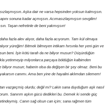
ksızlaşmışsın. Aşka dair ne varsa hepsinden yoksun kalmışsın.
kapını sonuna kadar açmışsın. Acımasızlaşmışsın sevgilim!
sın. Taşan nefretinle de beni yakmışsın!
daha fazla alev alıyor, daha fazla acıyorum. Tam kül olmaya
alıyor yüreğim! Bitmek bilmeyen intikam hırsınla her yeni gün ve
orsun beni. İşin kötü tarafı da ne biliyor musun? Düşürdüğün
makla yetinmeyip milyonlarca parçaya böldüğün kalbimden
 biliyor musun; haberin olsa da değişen bir şey olmaz. Beni bu
yakarsın canımı. Ama ben yine de hayalini aklımdan silemem!
tan vazgeçmiş olurdu; değil mi? Lakin sana duyduğum aşk nasıl
orum. Sanırım aşkın gücü dedikleri bu. Demek ki sende güç
retindeymiş. Canın sağ olsun can içim; sana rağmen tüm