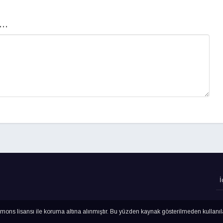
..
ns lisansı ile koruma altına alınmıştır. Bu yüzden kaynak gösterilmeden kullanı