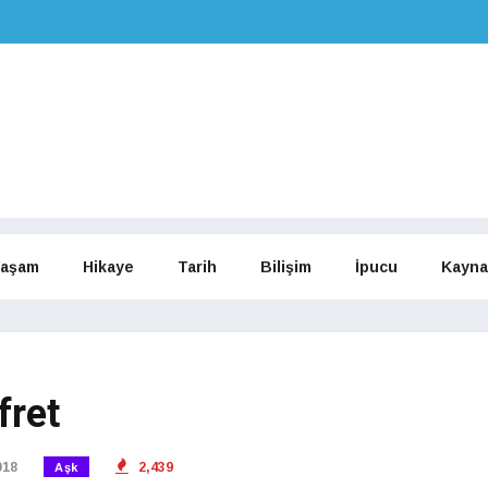
aşam
Hikaye
Tarih
Bilişim
İpucu
Kayna
fret
018
2,439
Aşk