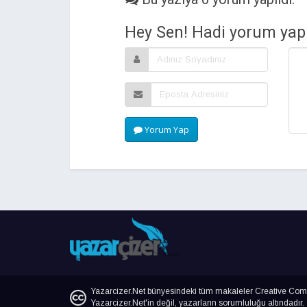
Hey Sen! Hadi yorum yap.
Yorum Yap
Yazarcizer.Net bünyesindeki tüm makaleler Creative Commo
Yazarcizer.Net'in değil, yazarların sorumluluğu altındadır.