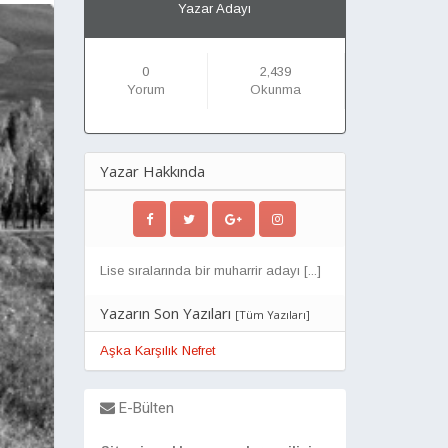
Yazar Adayı
0
2,439
Yorum
Okunma
Yazar Hakkında
Lise sıralarında bir muharrir adayı [...]
Yazarın Son Yazıları
[
Tüm Yazıları
]
Aşka Karşılık Nefret
E-Bülten