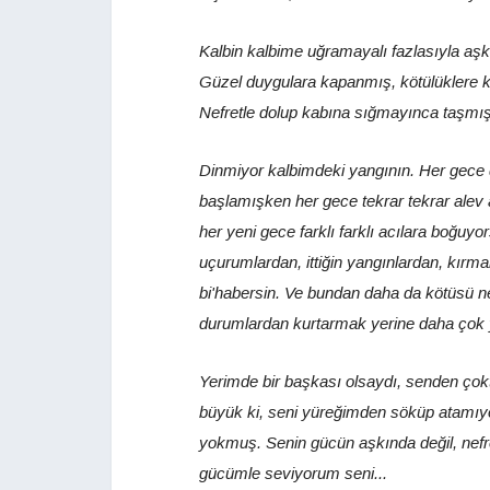
Kalbin kalbime uğramayalı fazlasıyla aş
Güzel duygulara kapanmış, kötülüklere 
Nefretle dolup kabına sığmayınca taşmış
Dinmiyor kalbimdeki yangının. Her gece 
başlamışken her gece tekrar tekrar alev 
her yeni gece farklı farklı acılara boğuy
uçurumlardan, ittiğin yangınlardan, kır
bi'habersin. Ve bundan daha da kötüsü ne
durumlardan kurtarmak yerine daha çok 
Yerimde bir başkası olsaydı, senden çok
büyük ki, seni yüreğimden söküp atamıy
yokmuş. Senin gücün aşkında değil, nef
gücümle seviyorum seni...