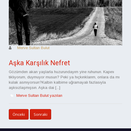
Merve Sultan Bulut
Aşka Karşılık Nefret
Gözümden akan yaşlarla huzurundayım yine ruhunun. Kapını
tıklıyorum, duymuyor musun? Peki ya hıçkırıklarım, onlara da mı
kulak asmıyorsun?Kalbin kalbime uğramayalı fazlasıyla
aşksızlaşmışsın. Aşka dai [...]
Merve Sultan Bulut yazıları
Önceki
Sonraki