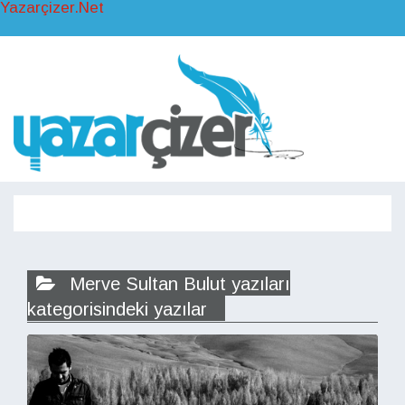
Yazarçizer.Net
Toggl
naviga
Toggle
navigati
Merve Sultan Bulut yazıları
kategorisindeki yazılar