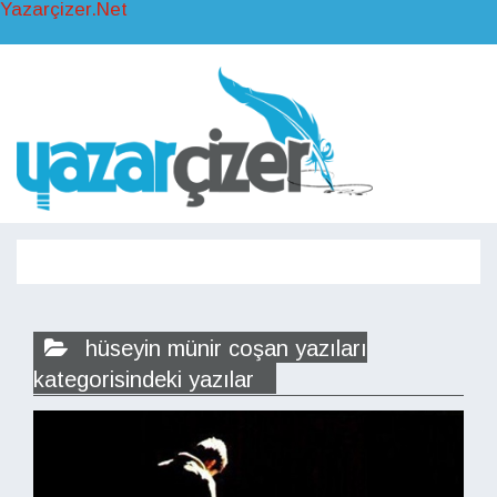
Yazarçizer.Net
Toggl
naviga
Toggle
navigati
hüseyin münir coşan yazıları
kategorisindeki yazılar