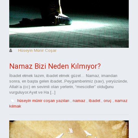
Hüseyin Münir Coşar
Namaz Bizi Neden Kılmıyor?
İbadet etmek lazım, ibadet etmek güzel… Namaz, imandan
sonra, en başta gelen ibadet...Peygamberimiz (sav), yeryüzünde,
Allah’a (cc) en sevimli olan yerlerin, “mescidler” olduğunu
vurguluyor.Ayet ve Ha [...]
hüseyin münir coşan yazıları
,
namaz
,
ibadet
,
oruç
,
namaz
kılmak