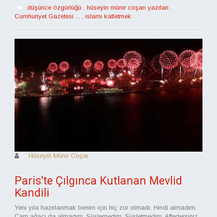
düşünce özgürlüğü
,
hüseyin münir coşan yazıları
,
Cumhuriyet Gazetesi ...
,
islamı katletmek
Hüseyin Münir Coşar
Paris'te Çılgınca Kutlanan Mevlid
Kandili
Yeni yıla hazırlanmak benim için hiç zor olmadı. Hindi almadım.
Çam ağacı da almadım. Süslemedim. Süsletmedim. Affedersiniz,