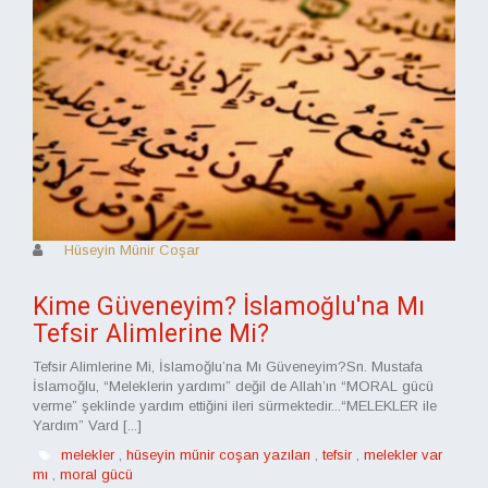
Hüseyin Münir Coşar
Kime Güveneyim? İslamoğlu'na Mı
Tefsir Alimlerine Mi?
Tefsir Alimlerine Mi, İslamoğlu’na Mı Güveneyim?Sn. Mustafa
İslamoğlu, “Meleklerin yardımı” değil de Allah’ın “MORAL gücü
verme” şeklinde yardım ettiğini ileri sürmektedir...“MELEKLER ile
Yardım” Vard [...]
melekler
,
hüseyin münir coşan yazıları
,
tefsir
,
melekler var
mı
,
moral gücü