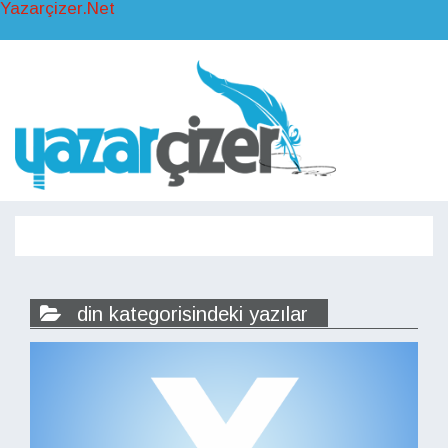
Yazarçizer.Net
Toggl
naviga
Toggle
navigati
din kategorisindeki yazılar