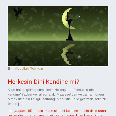
Abdullah Pehlivan
Herkesin Dini Kendine mi?
Klişe haline gelmiş cümlelerimizin başında "Herkesin dini
kendine" ifadesi yer alıyor artık. Maalesef yeri ve zamanı önemli
olmaksızın din ile ilgili herhangi bir hususu dile getirmek, adınızın
önüne [...]
yaşam
,
ölüm
,
din
,
herkesin dini kendine
,
senin dinin sana
,
benim dinim bana
,
senin dinin sana benim dinim bana
,
irtica
,