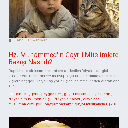
Abdullah Pehlivan
Hz. Muhammed'in Gayr-i Müslimlere
Bakışı Nasıldı?
Bugünlerde bir kısım cemaatlere addedilen 'diyalogcu' gibi
vasıflar var. Farklı dinlere mensup kişilerle olan münasebetleri, bu
kişilere hoşgörü ile yaklaşıyor oluşları ise temel neden olarak öne
sürü [...]
din
,
hoşgörü
,
peygamber
,
gayr-i müsim
,
dıhye kimdir
,
dıhyenin müslüman oluşu
,
dıhyenin hayatı
,
dıhye nasıl
müslüman olmuştur
,
peygamberimizin gayr-i müslimlerle ilişkisi