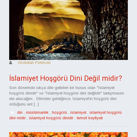
Abdullah Pehlivan
İslamiyet Hoşgörü Dini Değil midir?
Son dönemde sıkça dile getirilen bir husus olan "İslamiyet
hoşgörü dinidir" ve "İslamiyet hoşgörü dini değildir" tartışmasını
ele alacağım... Elimden geldiğince, İslamiyet'in hoşgörü dini
olduğunu anl [...]
din
,
müslümanlık
,
hoşgörü
,
islamiyet
,
islamiyet hoşgörü
dini midir
,
islamiyet hoşgörü dinidir
,
temsil keyfiyeti