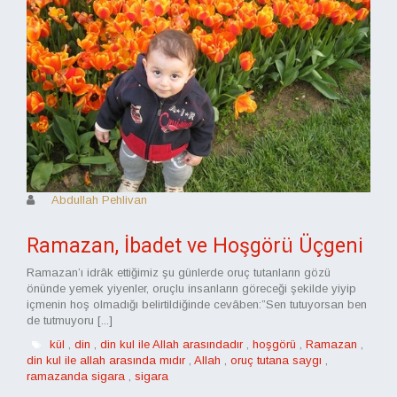
Abdullah Pehlivan
Ramazan, İbadet ve Hoşgörü Üçgeni
Ramazan’ı idrâk ettiğimiz şu günlerde oruç tutanların gözü
önünde yemek yiyenler, oruçlu insanların göreceği şekilde yiyip
içmenin hoş olmadığı belirtildiğinde cevâben:”Sen tutuyorsan ben
de tutmuyoru [...]
kül
,
din
,
din kul ile Allah arasındadır
,
hoşgörü
,
Ramazan
,
din kul ile allah arasında mıdır
,
Allah
,
oruç tutana saygı
,
ramazanda sigara
,
sigara