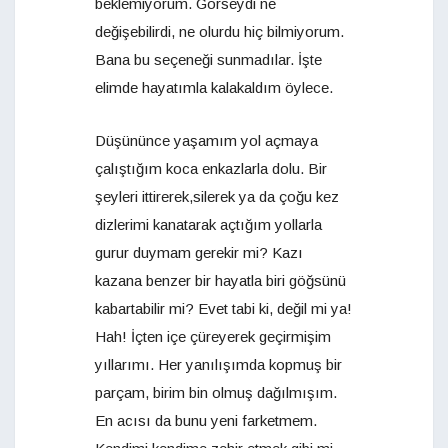
beklemiyorum. Görseydi ne
değişebilirdi, ne olurdu hiç bilmiyorum.
Bana bu seçeneği sunmadılar. İşte
elimde hayatımla kalakaldım öylece.
Düşününce yaşamım yol açmaya
çalıştığım koca enkazlarla dolu. Bir
şeyleri ittirerek,silerek ya da çoğu kez
dizlerimi kanatarak açtığım yollarla
gurur duymam gerekir mi? Kazı
kazana benzer bir hayatla biri göğsünü
kabartabilir mi? Evet tabi ki, değil mi ya!
Hah! İçten içe çüreyerek geçirmişim
yıllarımı. Her yanılışımda kopmuş bir
parçam, birim bin olmuş dağılmışım.
En acısı da bunu yeni farketmem.