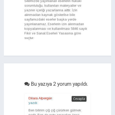
Sitemizde yayınlanan eserlerin hukuki
sorumluluğu, kullanılan materyaller ve
yazının içeriği yazarlarına aittir. İzin
alınmadan kaynak gösterilse bile
sayfamızdaki eserler başka yerde
yayınlanamaz. Eserlerin izin alınmadan
kopyalanması ve kullanılması 5846 sayılı
Fikir ve Sanat Eserleri Yasasına göre
suçtur.
Bu yazıya 2 yorum yapıldı.
Dilara Alpergün
Cevapla
yazdı:
Ben bilirim çiğ çiğ çürürken gülmek
nedir. Ben de notu sınavdan önce