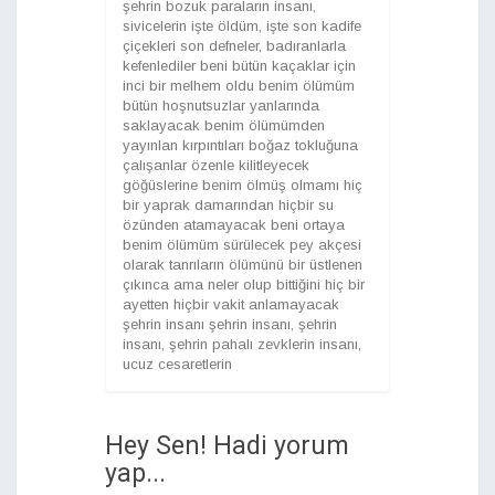
şehrin bozuk paraların insanı,
sivicelerin işte öldüm, işte son kadife
çiçekleri son defneler, badıranlarla
kefenlediler beni bütün kaçaklar için
inci bir melhem oldu benim ölümüm
bütün hoşnutsuzlar yanlarında
saklayacak benim ölümümden
yayınlan kırpıntıları boğaz tokluğuna
çalışanlar özenle kilitleyecek
göğüslerine benim ölmüş olmamı hiç
bir yaprak damarından hiçbir su
özünden atamayacak beni ortaya
benim ölümüm sürülecek pey akçesi
olarak tanrıların ölümünü bir üstlenen
çıkınca ama neler olup bittiğini hiç bir
ayetten hiçbir vakit anlamayacak
şehrin insanı şehrin insanı, şehrin
insanı, şehrin pahalı zevklerin insanı,
ucuz cesaretlerin
Hey Sen! Hadi yorum
yap...