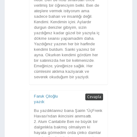
verilmiş bir öğrenciyim belki. Ben de
ateşlere vermek istiyorum ama
sadece baharı ve insanlığı değil.
Kendimi. Kendimin içini. Aylardır
durgun denizler gibiyim, sizin
yazdığınız kadar güzel bir yazıyla iç
dökme seansı yapamadim daha.
Yazdığınız yazının her bir harfinde
kendimi buldum. Sanki yazınız bir
ayna. Okurken kendimi gördüm her
bir satırınizda her bir kelimenizde.
Emeğinize, yüreğinize sağlık. Her
cümlesini aklıma kaziyarak ve
severek okuduğum bir yaziydi.
Faruk Çiloğlu
Cevapla
yazdı:
Bu yazdıklarınız bana Şairin 'ÜçFrenk
Havası'ndan ikincisini anımsattı.
2. Alum Cantabile Ben ne büyük bir
dalgınlıkla bakmış olmalıyım ki
hayata görmedim orda çinko damlar