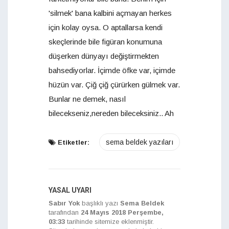
'silmek' bana kalbini açmayan herkes
için kolay oysa. O aptallarsa kendi
skeçlerinde bile figüran konumuna
düşerken dünyayı değiştirmekten
bahsediyorlar. İçimde öfke var, içimde
hüzün var. Çiğ çiğ çürürken gülmek var.
Bunlar ne demek, nasıl
bilecekseniz,nereden bileceksiniz.. Ah
sema beldek yazıları
Etiketler:
YASAL UYARI
Sabır Yok
başlıklı yazı
Sema Beldek
tarafından
24 Mayıs 2018 Perşembe,
03:33
tarihinde sitemize eklenmiştir.