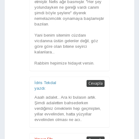
etmiştir. Nefis ağır basmıştır. "Her şey
yolundayken ne gereği vardı canım
şimdi böyle şeylere" diyerek
nemelazımcılık oynamaya başlamıştır
bazıları.
Yani benim sitemim cüzdanı
vicdanına üstün gelenler değil, göz
göre göre olan bitene seyirci
kalanlara...
Rabbim hepimize hidayet versin.
İdris Tekdal
Cevapla
yazdı:
Aaah adalet... Ara ki bulasın artık.
Şimdi adaletten bahsederken
verdiğimiz örneklerin hep geçmişten,
yıllar evvelinden, hatta yüzyıllar
evvelinden olması ne acı..