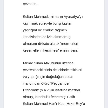
cevaben.
Sultan Mehmed, mimarın Ayasofya'yı
kayırmak suretiyle bu işi kasten
yaptığını ve emrine rağmen
kendisinden de izin alınmamış
olmasını dikkate alarak 'mermerleri
kesen ellerin kesilmesi' emrini verir.
Mimar Sinan Atik, bunun üzerine
çevresindekilerinin de lehinde telkinleri
ve yaptığı işin doğruluğuna olan
inancından ötürü 'Peygamber
Efendimiz (s.a.v.)'in iltifatına mazhar
olmuş, İstanbul'u fethetmiş' Fatih
Sultan Mehmed Han'ı Kadı Hızır Bey'e