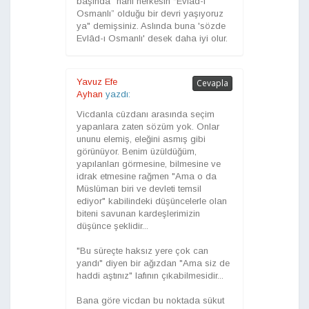
başında "hani herkesin “Evlad-ı
Osmanlı” olduğu bir devri yaşıyoruz
ya" demişsiniz. Aslında buna 'sözde
Evlâd-ı Osmanlı' desek daha iyi olur.
Yavuz Efe
Cevapla
Ayhan
yazdı:
Vicdanla cüzdanı arasında seçim
yapanlara zaten sözüm yok. Onlar
ununu elemiş, eleğini asmış gibi
görünüyor. Benim üzüldüğüm,
yapılanları görmesine, bilmesine ve
idrak etmesine rağmen "Ama o da
Müslüman biri ve devleti temsil
ediyor" kabilindeki düşüncelerle olan
biteni savunan kardeşlerimizin
düşünce şeklidir...
"Bu süreçte haksız yere çok can
yandı" diyen bir ağızdan "Ama siz de
haddi aştınız" lafının çıkabilmesidir...
Bana göre vicdan bu noktada sükut