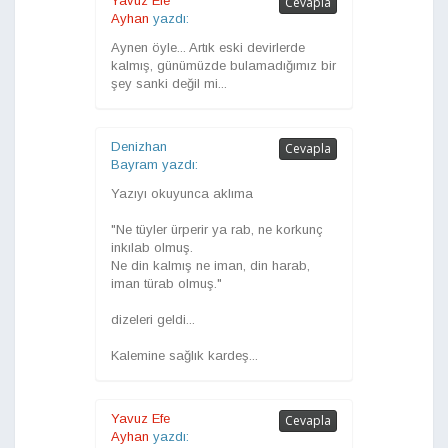
Yavuz Efe
Cevapla
Ayhan
yazdı:
Aynen öyle... Artık eski devirlerde
kalmış, günümüzde bulamadığımız bir
şey sanki değil mi...
Denizhan
Cevapla
Bayram yazdı:
Yazıyı okuyunca aklıma
"Ne tüyler ürperir ya rab, ne korkunç
inkılab olmuş.
Ne din kalmış ne iman, din harab,
iman türab olmuş."
dizeleri geldi...
Kalemine sağlık kardeş...
Yavuz Efe
Cevapla
Ayhan
yazdı: