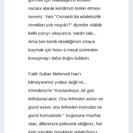
nazara alarak kendimizi teskin etmeyi
severiz. Yani "Osmanlı'da adaletsizlik
örnekleri yok muydu?" diyenler olabilir
belki yazıyı okuyunca. Vardır tabi...
Ama ben kendi eksikliğimizi ortaya
koymak için hüsn-ü misal üzerinden
konuşmayı daha doğru buldum.
Fatih Sultan Mehmed Han'ı
bilmeyenimiz yoktur değil mi...
Efendimiz'in:"
Kostantiniye, bir gün
fetholunacaktır. Onu fetheden asker ne
güzel asker, onu fetheden komutan ne
güzel komutandır.
" övgüsüne mazhar
olan, dillerimize pelesenk ettiğimiz, her
türlü misalde örneklerle anlattığımız,