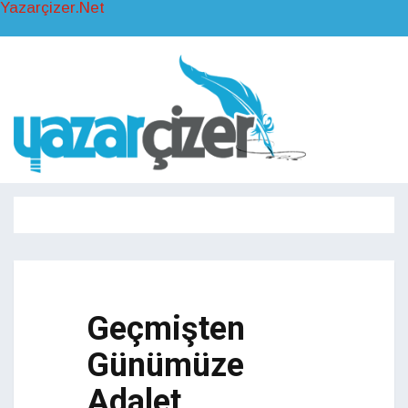
Yazarçizer.Net
Toggl
naviga
Toggle
navigati
Geçmişten
Günümüze
Adalet