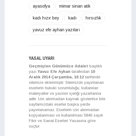
ayasofya
mimar sinan atik
kadı hızır bey
kadı
hırsızlık
yavuz efe ayhan yazıları
YASAL UYARI
Geçmişten Günümüze Adalet
başlıklı
yazı
Yavuz Efe Ayhan
tarafından
10
Aralık 2014 Çarşamba, 16:12
tarihinde
sitemize eklenmiştir. Sitemizde yayınlanan
eserlerin hukuki sorumluluğu, kullanılan
materyaller ve yazının içeriği yazarlarına
aittir. İzin alınmadan kaynak gösterilse bile
sayfamızdaki eserler başka yerde
yayınlanamaz. Eserlerin izin alınmadan
kopyalanması ve kullanılması 5846 sayılı
Fikir ve Sanat Eserleri Yasasına göre
suçtur.