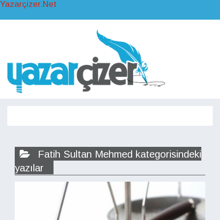
Yazarçizer.Net
Toggl
naviga
Toggle
navigati
Fatih Sultan Mehmed kategorisindeki
yazılar