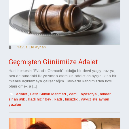
Yavuz Efe Ayhan
Geçmişten Günümüze Adalet
Hani herkesin "Evlad-ı Osmanlı" olduğu bir devri yaşıyoruz ya,
ben de buradaki ilk yazımda atamızın adalet anlayışını kısa bir
misalle açıklamaya çalışacağım. Takvada kendimizden kötü
olanı örnek a [...]
adalet
,
Fatih Sultan Mehmed
,
cami
,
ayasofya
,
mimar
sinan atik
,
kadı hızır bey
,
kadı
,
hırsızlık
,
yavuz efe ayhan
yazıları