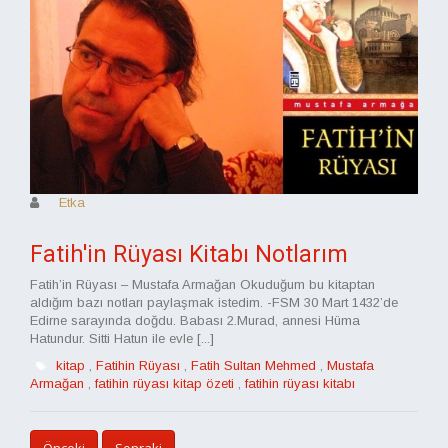
Etka
Fatih'in Rüyası Kitabı Notlarım
Fatih’in Rüyası – Mustafa Armağan Okuduğum bu kitaptan
aldığım bazı notları paylaşmak istedim. -FSM 30 Mart 1432’de
Edirne sarayında doğdu. Babası 2.Murad, annesi Hüma
Hatundur. Sitti Hatun ile evle [...]
kitap
,
Fatihin Rüyası
,
Fatih Sultan Mehmed
,
Mustafa
Armağan
,
fatihin rüyası kitap özeti
,
fatihin rüyası kitabı
Önceki
Sonraki