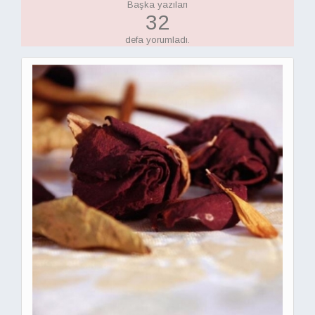
Başka yazıları
33
defa yorumladı.