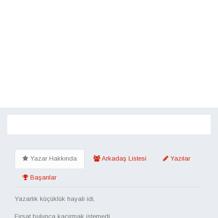
Toggle
navigati
Yazar Hakkında
Arkadaş Listesi
Yazılar
Başarılar
Yazarlık küçüklük hayali idi,
Fırsat bulunca kaçırmak istemedi...