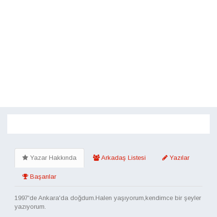
Toggle
navigati
Yazar Hakkında
Arkadaş Listesi
Yazılar
Başarılar
1997'de Ankara'da doğdum.Halen yaşıyorum,kendimce bir şeyler
yazıyorum.