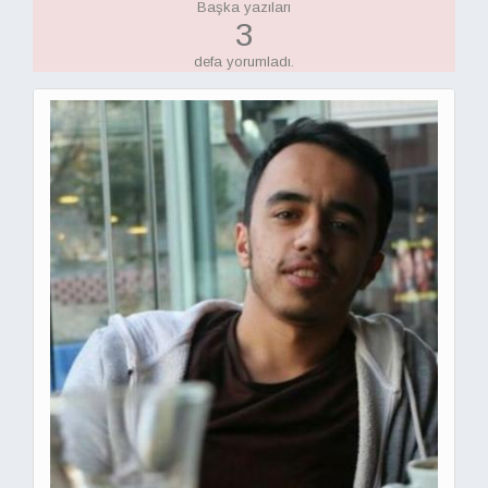
Başka yazıları
3
defa yorumladı.