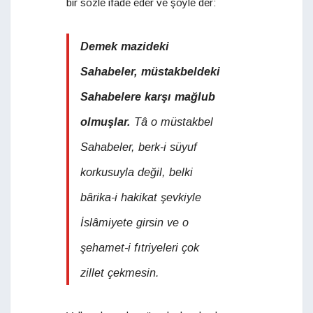
bir sözle ifade eder ve şöyle der:
Demek mazideki
Sahabeler, müstakbeldeki
Sahabelere karşı mağlub
olmuşlar.
Tâ o müstakbel
Sahabeler, berk-i süyuf
korkusuyla değil, belki
bârika-i hakikat şevkiyle
İslâmiyete girsin ve o
şehamet-i fıtriyeleri çok
zillet çekmesin.