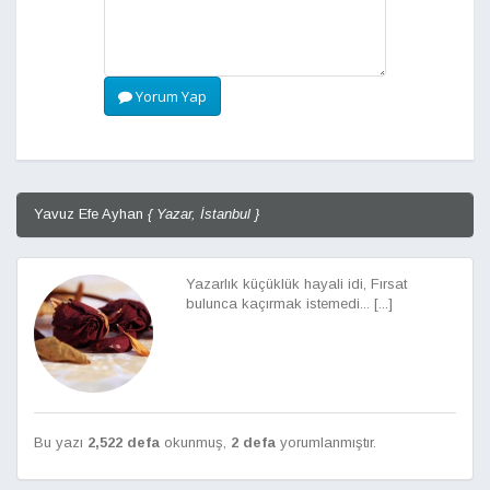
Yorum Yap
Yavuz Efe Ayhan
{ Yazar, İstanbul }
Yazarlık küçüklük hayali idi, Fırsat
bulunca kaçırmak istemedi... [...]
Bu yazı
2,522 defa
okunmuş,
2 defa
yorumlanmıştır.