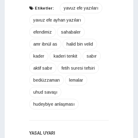
yavuz efe yazıları
Etiketler:
yavuz efe ayhan yazıları
efendimiz
sahabaler
amr ibnül as
halid bin velid
kader
kaderi tenkit
sabır
aktif sabır
fetih suresi tefsiri
bediüzzaman
lemalar
uhud savaşı
hudeybiye anlaşması
YASAL UYARI