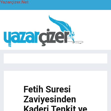
Yazarçizer.Net
Toggl
naviga
Toggle
navigati
Fetih Suresi
Zaviyesinden
Kaderi Tenkit ve