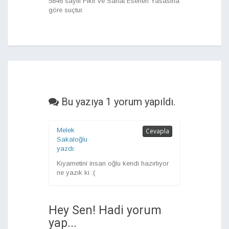
5846 sayılı Fikir ve Sanat Eserleri Yasasına
göre suçtur.
Bu yazıya 1 yorum yapıldı.
Melek
Cevapla
Sakaloğlu
yazdı:
Kıyametini insan oğlu kendi hazırlıyor
ne yazık ki :(
Hey Sen! Hadi yorum
yap...