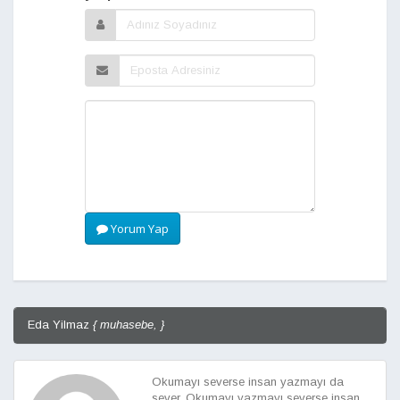
Yorum Yap
Eda Yilmaz
{ muhasebe, }
Okumayı severse insan yazmayı da
sever. Okumayı yazmayı severse insan