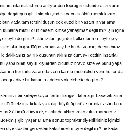
insan anlamak isterse anlıyor dün topragın üstünde olan yarın
gölge dogdugun gibi kalmak içindeki çoçugu öldürmemk lazım
olsun yada tam tersini düşün çok güzel bir yaşantın var ama
lin bunlarla mutlu olun desem kimse yanaşmaz degil mi? işin içine
yor öyle degil mi? aklınızdan geçirdur belki olur mu_ öyle şey
kilde olur ki gördüğün zaman vay be bu da varmış dersin biraz
ki dakikanızı ayırıp düşünün aklınıza dünyayı getirin insanlaı
unu yapa bilen sayılı kişilerden oldunuz bravo size ve bunu yapa
kasına her türlü zararı da veriri karıda mutlulukda verir huzur da
 olacagız diye bir kanun maddesi yok elebette degil mi?
luklarınızı bir kefeye koyun tartın hangisi daha agır basacak ama
ar görüceksiniz ki kafaya takıp büyüttügünüz sorunlar aslında ne
er mi? ölümlü dünya diye aslında aklımızdan cıkarmamamız
cekmiş gibi yaşarlar ama sonuc topraktır diyebilirisiniz içimizi
en diye dostlar gercekleri kabul edelim öyle degil mi? ne kadar