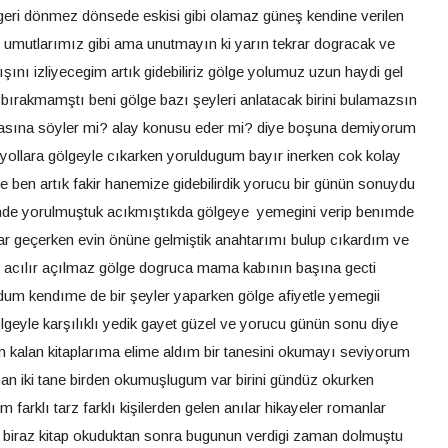
 geri dönmez dönsede eskisi gibi olamaz güneş kendine verilen
tı umutlarımız gibi ama unutmayın ki yarın tekrar dogracak ve
şını izliyecegim artık gidebiliriz gölge yolumuz uzun haydi gel
bırakmamştı beni gölge bazı şeyleri anlatacak birini bulamazsın
kasına söyler mi? alay konusu eder mi? diye boşuna demiyorum
 yollara gölgeyle cıkarken yoruldugum bayır inerken cok kolay
 ben artık fakir hanemize gidebilirdik yorucu bir günün sonuydu
nde yorulmuştuk acıkmıştıkda gölgeye yemegini verip benımde
r geçerken evin önüne gelmiştik anahtarımı bulup cıkardım ve
pı acılır açılmaz gölge dogruca mama kabının başına gecti
um kendıme de bir şeyler yaparken gölge afiyetle yemegii
eyle karşılıklı yedik gayet güzel ve yorucu günün sonu diye
ım kalan kitaplarıma elime aldım bir tanesini okumayı seviyorum
an iki tane birden okumuşlugum var birini gündüz okurken
arklı tarz farklı kişilerden gelen anılar hikayeler romanlar
r biraz kitap okuduktan sonra bugunun verdigi zaman dolmuştu