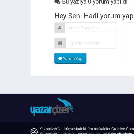
Bu yazıya 0 yorum yapıldı.
Hey Sen! Hadi yorum yap.
Yorum Yap
Yazarcizer.Net bünyesindeki tüm makaleler Creative Commo
Yazarcizer.Net'in değil, yazarların sorumluluğu altındadır.