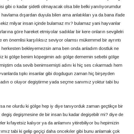
si gibi o kadar şidetli olmayacak olsa bile belki yanılıyorumdur
 havlama dışardan duyula bilen ama anlatıkları ya da bana ifade
 sekiz milyar insan içinde bulamaz mı? bulamaz yani hayvanlar
larına göre hareket etmiyolar sadıklar bir kere onların sevgilelri
 ve en önemlisi karşılıksız seviyor olamsı mükemmel bir ayrıntı
abi herkesten bekleyemezsin ama ben onda anladım dostluk ne
miz ki gölge benim köpegimin adı gölge dememin sebebi gölge
rmiştim oda sevib benimsemişti adını ki hiç ses cıkarmadı hem
vanlarda tıpkı insanlar gibi dogdugun zaman hiç birşeyden
 adın o oluyor degiştirme yada seçme sanımız yoktur tabi bu
lsa ne olurdu ki gölge hep iy diye tanıyorduk zaman geçtikçe bir
degiş degişmesine de bir insan bu kadar degişebilr mi? diye de
 kıfayetsiz kalıyor ya da anlamını yitirebiliyor bu hepimizin
ımız tabi ki gelip geçiçi daha oncekıler gibi bunu anlamak çok