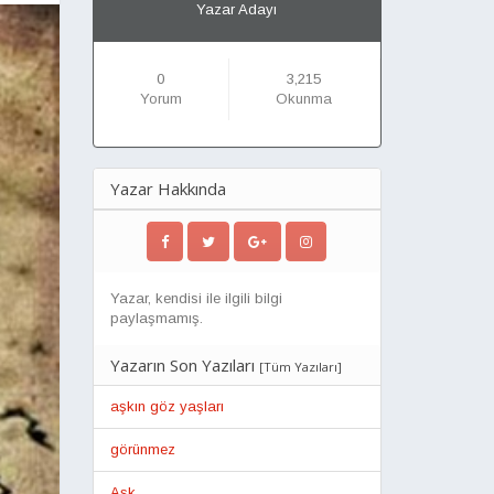
Yazar Adayı
0
3,215
Yorum
Okunma
Yazar Hakkında
Yazar, kendisi ile ilgili bilgi
paylaşmamış.
Yazarın Son Yazıları
[
Tüm Yazıları
]
aşkın göz yaşları
görünmez
Aşk