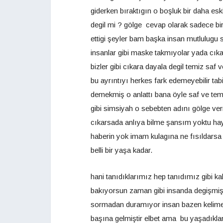
giderken bıraktıgın o boşluk bir daha eski
degil mi ? gölge cevap olarak sadece bir
ettigi şeyler bam başka insan mutlulugu
insanlar gibi maske takmıyolar yada cıkar
bizler gibi cıkara dayala degil temiz saf
bu ayrıntıyı herkes fark edemeyebilir t
demekmiş o anlattı bana öyle saf ve te
gibi simsiyah o sebebten adını gölge ve
cıkarsada anlıya bilme şansım yoktu hay
haberin yok imam kulagına ne fısıldarsa
belli bir yaşa kadar.
hani tanıdıklarımız hep tanıdımız gibi ka
bakıyorsun zaman gibi insanda degişmiş 
sormadan duramıyor insan bazen kelimeler
başına gelmiştir elbet ama bu yaşadıklar