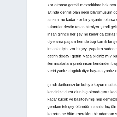
zor olmasa gerekli mezarlıklara bakınca 
altında öenmli olan nedir biliyomusum 
azizim ne kadar zor bir yaşantın olursa 
sıkıntılar derdin tasan bitmiyor şimdi ge
insan girince her şey ne kadar da zorlaşı
diye ama paşam hemde traji komik bir şe
insanlar için zor birşey yapalım sadece i
getirin dogayı getrin yapa bildiniz mi? b
ilen insalarlara şimdi insan kendinden baş
veriri yanlız dogduk diye hayatta yanlız
şimdi dertlerinizi bir kefeye koyun mutlu
kendinize dürst olun hiç olmadıgınız kad
kadar küçük ve basitceymiş hep demezl
gereken tek şey ölümdür insanlar hiç ölmü
karartın ne ölüm meraklısı bir adamsın s