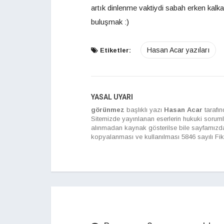
artık dinlenme vaktiydi sabah erken kalk
buluşmak :)
Hasan Acar yazıları
Etiketler:
YASAL UYARI
görünmez
başlıklı yazı
Hasan Acar
tarafı
Sitemizde yayınlanan eserlerin hukuki sorumlulu
alınmadan kaynak gösterilse bile sayfamızda
kopyalanması ve kullanılması 5846 sayılı Fik