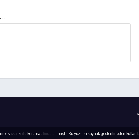
..
ns lisansı ile koruma altına alınmıştır. Bu yüzden kaynak gösterilmeden kullanı