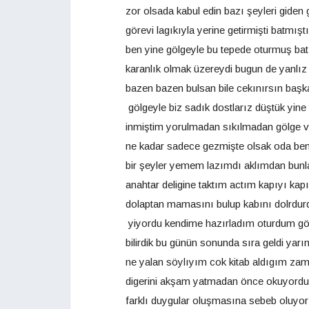
zor olsada kabul edin bazı şeyleri giden
görevi lagıkıyla yerine getirmişti batmış
ben yine gölgeyle bu tepede oturmuş batı
karanlık olmak üzereydi bugun de yanlız 
bazen bazen bulsan bile cekınırsın baş
gölgeyle biz sadık dostlarız düştük yine
inmiştim yorulmadan sıkılmadan gölge ve
ne kadar sadece gezmişte olsak oda be
bir şeyler yemem lazımdı aklımdan bunla
anahtar deligine taktım actım kapıyı ka
dolaptan mamasını bulup kabını dolrdurd
yiyordu kendime hazırladım oturdum gölg
bilirdik bu günün sonunda sıra geldi yar
ne yalan söylıyım cok kitab aldıgım zam
digerini akşam yatmadan önce okuyordum f
farklı duygular oluşmasına sebeb oluyo