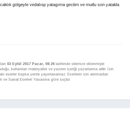
acaktık gölgeyle vedalısp yatagıma gectim ve mutlu son yatakla
ndan
03 Eylül 2017 Pazar, 08:26
tarihinde sitemize eklenmiştir.
ğu, kullanılan materyaller ve yazının içeriği yazarlarına aittir. İzin
ki eserler başka yerde yayınlanamaz. Eserlerin izin alınmadan
ir ve Sanat Eserleri Yasasına göre suçtur.