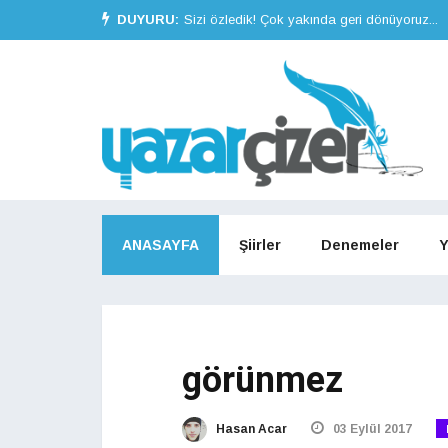
DUYURU:
Sizi özledik! Çok yakında geri dönüyoruz...
ANASAYFA
Şiirler
Denemeler
Y
görünmez
Hasan Acar
03 Eylül 2017