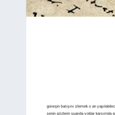
güneşin batışını izlemek o an yapılabilec
senin gözlerin şuanda yoklar karşımda g