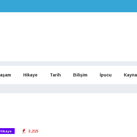
aşam
Hikaye
Tarih
Bilişim
İpucu
Kayna
3,215
Hikaye