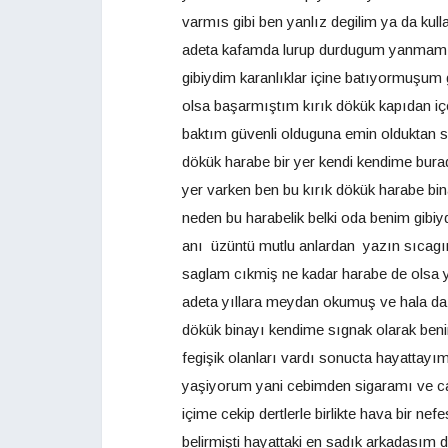
varmıs gibi ben yanlız degilim ya da kulla
adeta kafamda lurup durdugum yanmamışl
gibiydim karanlıklar içine batıyormuşum
olsa başarmıştım kırık dökük kapıdan içer
baktım güvenli olduguna emin olduktan son
dökük harabe bir yer kendi kendime burad
yer varken ben bu kırık dökük harabe bina
neden bu harabelik belki oda benim gibiy
anı üzüntü mutlu anlardan yazın sıcagı
saglam cıkmiş ne kadar harabe de olsa y
adeta yıllara meydan okumuş ve hala da
dökük binayı kendime sıgnak olarak beni
fegişik olanları vardı sonucta hayattay
yaşiyorum yani cebimden sigaramı ve ca
içime cekip dertlerle birlikte hava bir 
belirmişti hayattaki en sadık arkadası