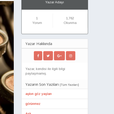
Yazar Adayı
1
1,762
Yorum
Okunma
Yazar Hakkında
Yazar, kendisi ile ilgili bilgi
paylaşmamış.
Yazarın Son Yazıları
[
Tüm Yazıları
]
aşkın göz yaşları
görünmez
Aşk