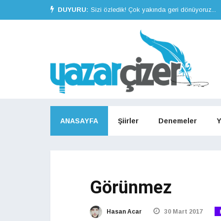
DUYURU:
Sizi özledik! Çok yakında geri dönüyoruz...
ANASAYFA
Şiirler
Denemeler
Y
Görünmez
Hasan Acar
30 Mart 2017