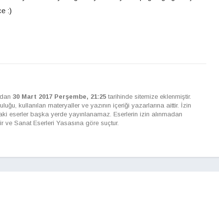
ce :)
ndan
30 Mart 2017 Perşembe, 21:25
tarihinde sitemize eklenmiştir.
ğu, kullanılan materyaller ve yazının içeriği yazarlarına aittir. İzin
ki eserler başka yerde yayınlanamaz. Eserlerin izin alınmadan
ir ve Sanat Eserleri Yasasına göre suçtur.