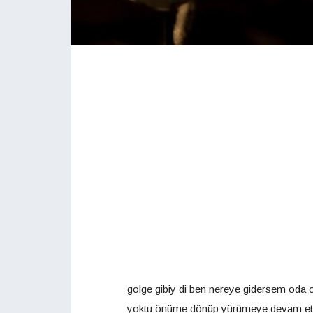
gölge gibiy di ben nereye gidersem oda
yoktu önüme dönüp yürümeye devam etti