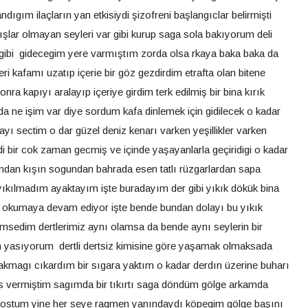
ndıgım ilaçların yan etkisiydi şizofreni başlangıclar belirmişti
ar olmayan seyleri var gibi kurup saga sola bakıyorum deli
 gibi gidecegim yere varmıştım zorda olsa rkaya baka baka da
i kafamı uzatıp içerie bir göz gezdirdim etrafta olan bitene
ra kapıyı aralayıp içeriye girdim terk edilmiş bir bina kırık
a ne işim var diye sordum kafa dinlemek için gidilecek o kadar
yı sectim o dar güzel deniz kenarı varken yeşillikler varken
di bir cok zaman gecmiş ve içinde yaşayanlarla geçiridigi o kadar
ndan kışın sogundan bahrada esen tatlı rüzgarlardan sapa
ıkılmadım ayaktayım işte buradayım der gibi yıkık dökük bina
 okumaya devam ediyor işte bende bundan dolayı bu yıkık
msedim dertlerimiz aynı olamsa da bende aynı seylerin bir
ım yasıyorum dertli dertsiz kimisine göre yaşamak olmaksada
kmagı cıkardım bir sıgara yaktım o kadar derdın üzerine buharı
nefes vermiştim sagımda bir tıkırtı saga döndüm gölge arkamda
m dostum yine her seye ragmen yanındaydı köpegim gölge başını