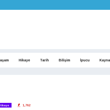
aşam
Hikaye
Tarih
Bilişim
İpucu
Kayna
1,762
Hikaye