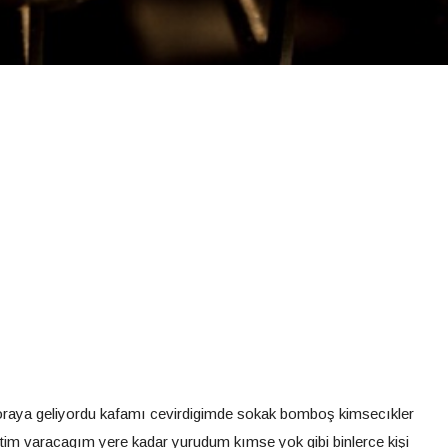
 oraya geliyordu kafamı cevirdigimde sokak bomboş kimsecıkler
m varacagım yere kadar yurudum kımse yok gibi binlerce kişi