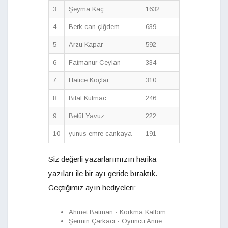
3
Şeyma Kaç
1632
4
Berk can çiğdem
639
5
Arzu Kapar
592
6
Fatmanur Ceylan
334
7
Hatice Koçlar
310
8
Bilal Kulmac
246
9
Betül Yavuz
222
10
yunus emre cankaya
191
Siz değerli yazarlarımızın harika
yazıları ile bir ayı geride bıraktık.
Geçtiğimiz ayın hediyeleri:
Ahmet Batman - Korkma Kalbim
Şermin Çarkacı - Oyuncu Anne