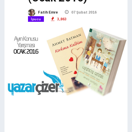
Fatih Emre
07 Şubat 2016
3,863
İpucu