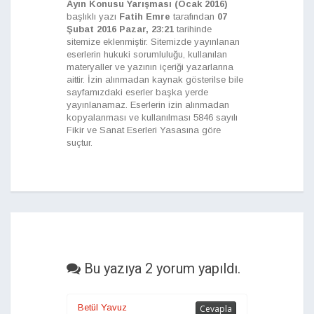
Ayın Konusu Yarışması (Ocak 2016)
başlıklı yazı
Fatih Emre
tarafından
07
Şubat 2016 Pazar, 23:21
tarihinde
sitemize eklenmiştir. Sitemizde yayınlanan
eserlerin hukuki sorumluluğu, kullanılan
materyaller ve yazının içeriği yazarlarına
aittir. İzin alınmadan kaynak gösterilse bile
sayfamızdaki eserler başka yerde
yayınlanamaz. Eserlerin izin alınmadan
kopyalanması ve kullanılması 5846 sayılı
Fikir ve Sanat Eserleri Yasasına göre
suçtur.
Bu yazıya 2 yorum yapıldı.
Betül Yavuz
Cevapla