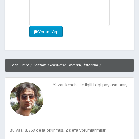
Yorum Yap
Fatih Emre
{ Yazılım Geliştirme Uzmanı, İstanbul }
Yazar, kendisi ile ilgili bilgi paylaşmamış.
Bu yazı
3,863 defa
okunmuş,
2 defa
yorumlanmıştır.