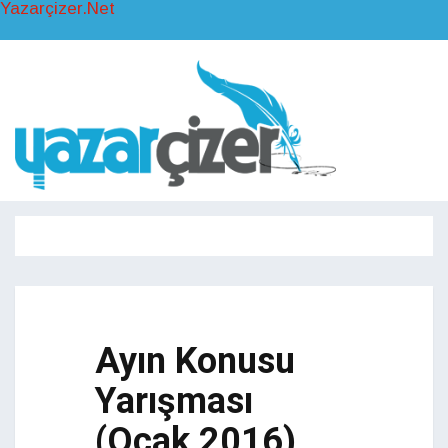
Yazarçizer.Net
Toggl
naviga
Toggle
navigati
Ayın Konusu
Yarışması
(Ocak 2016)