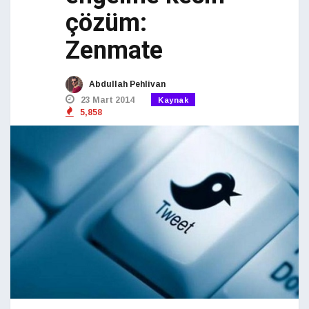
çözüm:
Zenmate
Abdullah Pehlivan
23 Mart 2014
Kaynak
5,858