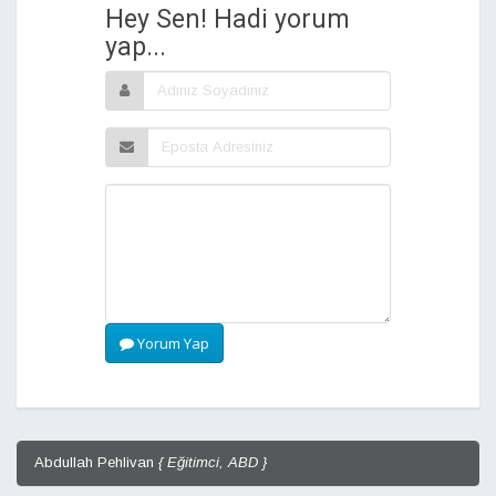
Hey Sen! Hadi yorum
yap...
Yorum Yap
Abdullah Pehlivan
{ Eğitimci, ABD }