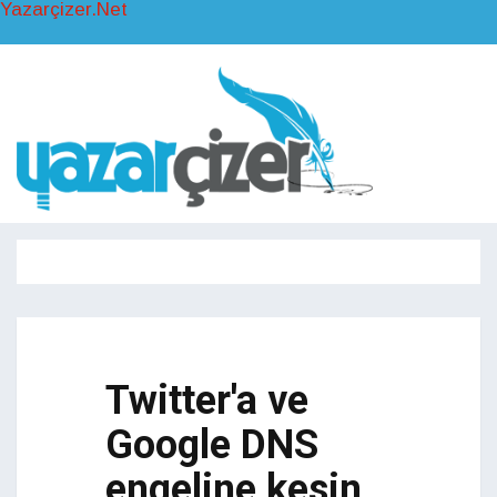
Yazarçizer.Net
Toggl
naviga
Toggle
navigati
Twitter'a ve
Google DNS
engeline kesin