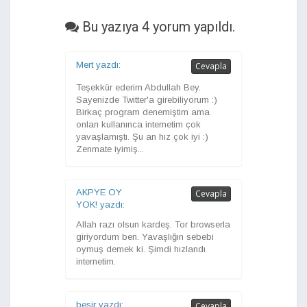
Bu yazıya 4 yorum yapıldı.
Mert yazdı:
Cevapla
Teşekkür ederim Abdullah Bey.
Sayenizde Twitter'a girebiliyorum :)
Birkaç program denemiştim ama
onları kullanınca internetim çok
yavaşlamıştı. Şu an hız çok iyi :)
Zenmate iyimiş...
AKPYE OY
Cevapla
YOK! yazdı:
Allah razı olsun kardeş. Tor browserla
giriyordum ben. Yavaşlığın sebebi
oymuş demek ki. Şimdi hızlandı
internetim.
beşir yazdı:
Cevapla