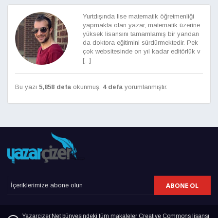
Yurtdışında lise matematik öğretmenliği
yapmakta olan yazar, matematik üzerine
yüksek lisansını tamamlamış bir yandan
da doktora eğitimini sürdürmektedir. Pek
çok websitesinde on yıl kadar editörlük v
[...]
Bu yazı
5,858 defa
okunmuş,
4 defa
yorumlanmıştır.
ABONE OL
Yazarcizer.Net bünyesindeki tüm makaleler Creative Commons lisansı