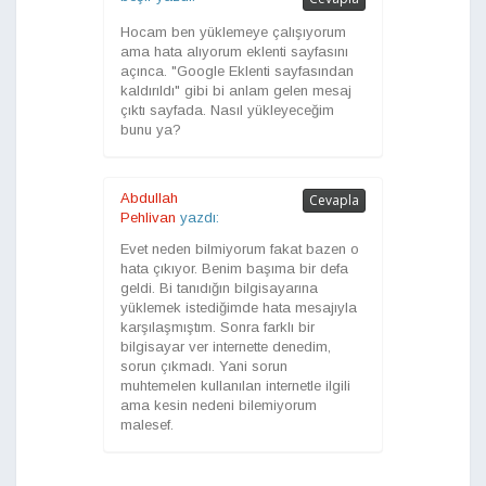
Hocam ben yüklemeye çalışıyorum
ama hata alıyorum eklenti sayfasını
açınca. "Google Eklenti sayfasından
kaldırıldı" gibi bi anlam gelen mesaj
çıktı sayfada. Nasıl yükleyeceğim
bunu ya?
Abdullah
Cevapla
Pehlivan
yazdı:
Evet neden bilmiyorum fakat bazen o
hata çıkıyor. Benim başıma bir defa
geldi. Bi tanıdığın bilgisayarına
yüklemek istediğimde hata mesajıyla
karşılaşmıştım. Sonra farklı bir
bilgisayar ver internette denedim,
sorun çıkmadı. Yani sorun
muhtemelen kullanılan internetle ilgili
ama kesin nedeni bilemiyorum
malesef.