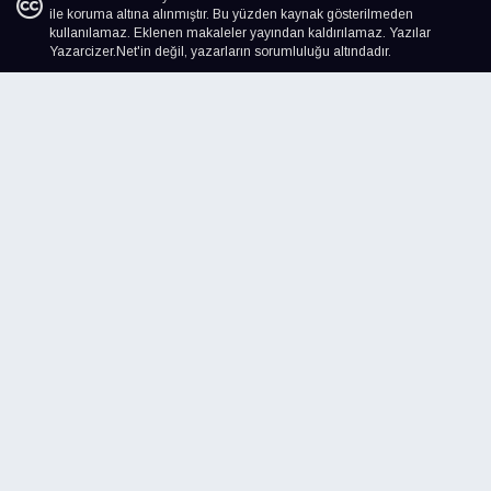
ile koruma altına alınmıştır. Bu yüzden kaynak gösterilmeden
kullanılamaz. Eklenen makaleler yayından kaldırılamaz. Yazılar
Yazarcizer.Net'in değil, yazarların sorumluluğu altındadır.