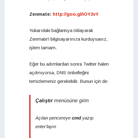
Zenmate:
http://goo.gl/iOY2vY
Yukarıdaki bağlantıya tıklayarak
Zenmate'i bilgisayarınıza kurduysanız,
işlem tamam.
Eğer bu adımlardan sonra Twitter halen
açılmıyorsa, DNS önbelleğini
temizlemeniz gerekebilir. Bunun için de:
Çalıştır
menüsüne girin
Açılan pencereye
cmd
yazıp
enter'layın