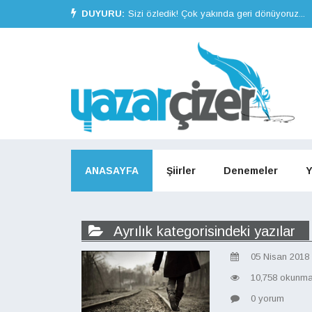
DUYURU:
Sizi özledik! Çok yakında geri dönüyoruz...
ANASAYFA
Şiirler
Denemeler
Y
Ayrılık kategorisindeki yazılar
05 Nisan 2018
10,758 okunm
0 yorum