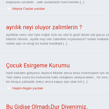
başkasını sevebilin ...artık sustuklarım beni benden [...]
Aleyna Ceylan yazıları
ayrılık neyi oluyor zalimlerin ?
ayırlıklar sesiz olur öyle soğuk öyle acı olur ki geçti dersin adı geçse y
bitersin ölürsün ..ayrılık neyi olur zalimlerin söylesenize? neden mutlulu
neden aşk ve sevgi bu kadar basitleşti [...]
Çocuk Esirgeme Kurumu
Hadi bakalım gidiyoruz deyince Muhtar amca biraz korkmuştum işin do
Tabi daha sonra bu korkumda haklı olduğumu anlayacaktım…bir süre 
bir binaya yaklaştık..bekçi amca kapıyı açtı..idari böl [...]
Haşim Akgün yazıları
Bu Gidişe Olmadı,Dur Diyenimiz.