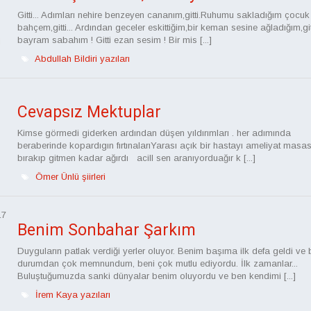
Gitti... Adımları nehire benzeyen cananım,gitti.Ruhumu sakladığım çocuk
bahçem,gitti... Ardından geceler eskittiğim,bir keman sesine ağladığım,gitti
bayram sabahım ! Gitti ezan sesim ! Bir mis [...]
i
Abdullah Bildiri yazıları
Cevapsız Mektuplar
Kimse görmedi giderken ardından düşen yıldırımları . her adımında
beraberinde kopardıgın fırtınalarıYarası açık bir hastayı ameliyat masa
bırakıp gitmen kadar ağırdı acill sen aranıyorduağır k [...]
Ömer Ünlü şiirleri
17
Benim Sonbahar Şarkım
Duyguların patlak verdiği yerler oluyor. Benim başıma ilk defa geldi ve 
durumdan çok memnundum, beni çok mutlu ediyordu. İlk zamanlar...
Buluştuğumuzda sanki dünyalar benim oluyordu ve ben kendimi [...]
İrem Kaya yazıları