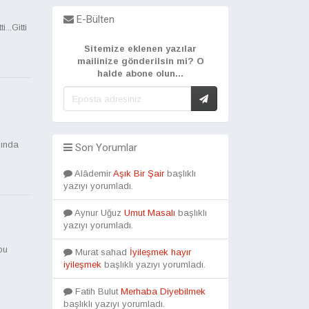
E-Bülten
...Gitti
Sitemize eklenen yazılar
mailinize gönderilsin mi? O
halde abone olun...
sında
Son Yorumlar
Alâdemir
Aşık Bir Şair
başlıklı
yazıyı yorumladı.
Aynur Uğuz
Umut Masalı
başlıklı
yazıyı yorumladı.
bu
Murat sahad
İyileşmek hayır
iyileşmek
başlıklı yazıyı yorumladı.
Fatih Bulut
Merhaba Diyebilmek
başlıklı yazıyı yorumladı.