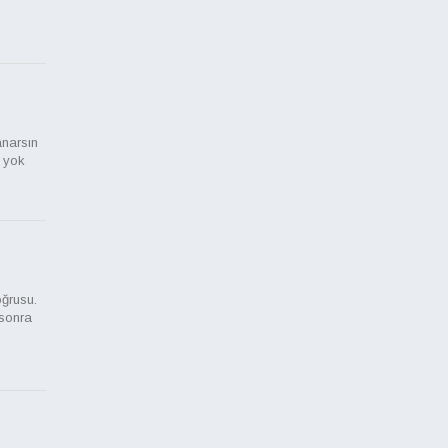
anarsın
k yok
ğrusu.
sonra