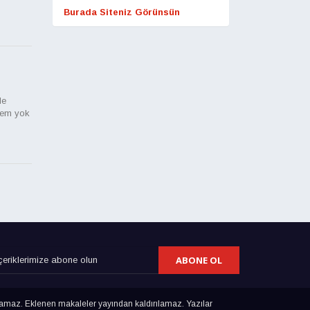
Burada Siteniz Görünsün
le
lem yok
ABONE OL
lamaz. Eklenen makaleler yayından kaldırılamaz. Yazılar