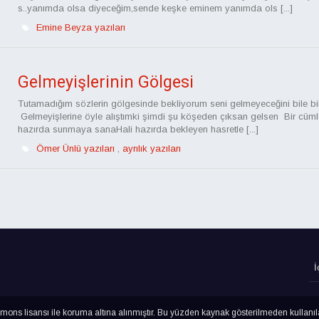
s..yanımda olsa diyeceğim,sende keşke eminem yanımda ols [...]
Emine Beyza yazıları
Gelmeyişlerinin Gölgesi
Tutamadığım sözlerin gölgesinde bekliyorum seni gelmeyeceğini bile bi
Gelmeyişlerine öyle alıştımki şimdi şu köşeden çıksan gelsen Bir cüm
hazırda sunmaya sanaHali hazırda bekleyen hasretle [...]
Ömer Ünlü yazıları
,
ayrılık yazıları
ns lisansı ile koruma altına alınmıştır. Bu yüzden kaynak gösterilmeden kullanı