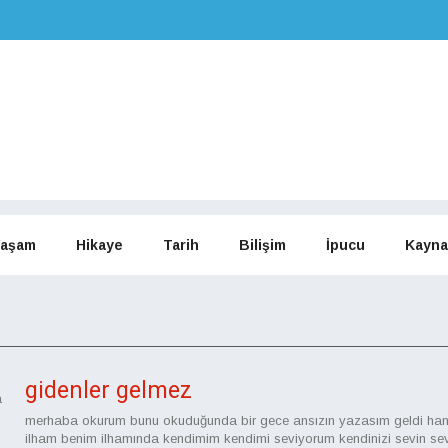
aşam
Hikaye
Tarih
Bilişim
İpucu
Kayna
gidenler gelmez
a
merhaba okurum bunu okuduğunda bir gece ansızın yazasım geldi hani
ilham benim ilhamında kendimim kendimi seviyorum kendinizi sevin sev