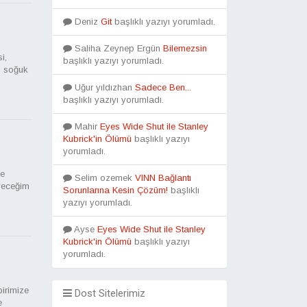
Deniz
Git
başlıklı yazıyı yorumladı.
Saliha Zeynep Ergün
Bilemezsin
,
başlıklı yazıyı yorumladı.
ki soğuk
Uğur yıldızhan
Sadece Ben...
başlıklı yazıyı yorumladı.
Mahir
Eyes Wide Shut ile Stanley
Kubrick'in Ölümü
başlıklı yazıyı
yorumladı.
de
Selim ozemek
VINN Bağlantı
yeceğim
Sorunlarına Kesin Çözüm!
başlıklı
yazıyı yorumladı.
Ayse
Eyes Wide Shut ile Stanley
Kubrick'in Ölümü
başlıklı yazıyı
yorumladı.
birimize
Dost Sitelerimiz
e