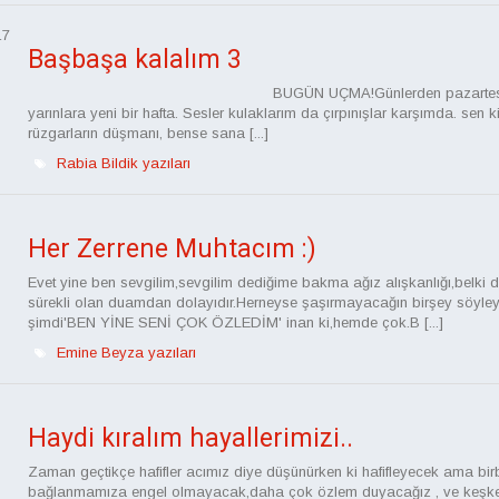
17
Başbaşa kalalım 3
BUGÜN UÇMA!Günlerden pazartesi
yarınlara yeni bir hafta. Sesler kulaklarım da çırpınışlar karşımda. sen 
rüzgarların düşmanı, bense sana [...]
Rabia Bildik yazıları
Her Zerrene Muhtacım :)
Evet yine ben sevgilim,sevgilim dediğime bakma ağız alışkanlığı,belki 
sürekli olan duamdan dolayıdır.Herneyse şaşırmayacağın birşey söyle
şimdi'BEN YİNE SENİ ÇOK ÖZLEDİM' inan ki,hemde çok.B [...]
Emine Beyza yazıları
Haydi kıralım hayallerimizi..
Zaman geçtikçe hafifler acımız diye düşünürken ki hafifleyecek ama bir
bağlanmamıza engel olmayacak,daha çok özlem duyacağız , ve keşk