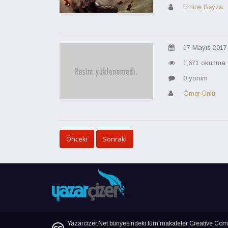
Emine Beyza
17 Mayıs 2017
1,671 okunma
0 yorum
Ömer Ünlü
Önceki
Sonraki
Yazarcizer.Net bünyesindeki tüm makaleler Creative Commo