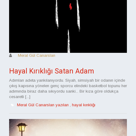
Meral Gül Canarslan
Hayal Kırıklığı Satan Adam
Adımları adeta yankılanıyordu. Siyah, simsiyah bir odanın içinde
çıkış kapısına yönelen genç sporcu elindeki basketbol topunu her
adımında biraz daha sıkıyordu sanki... Bir kıza göre oldukça
cesaretli [...]
Meral Gül Canarslan yazıları
,
hayal kırıklığı