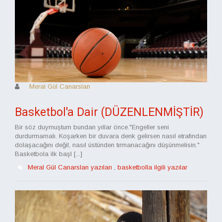
Meral Gül Canarslan
Basketbol'a Dair (DÜZENLENMİŞTİR)
Bir söz duymuştum bundan yıllar önce."Engeller seni
durdurmamalı. Koşarken bir duvara denk gelirsen nasıl etrafından
dolaşacağını değil, nasıl üstünden tırmanacağını düşünmelisin."
Basketbola ilk başl [...]
Meral Gül Canarslan yazıları
,
basketbolla ilgili yazılar