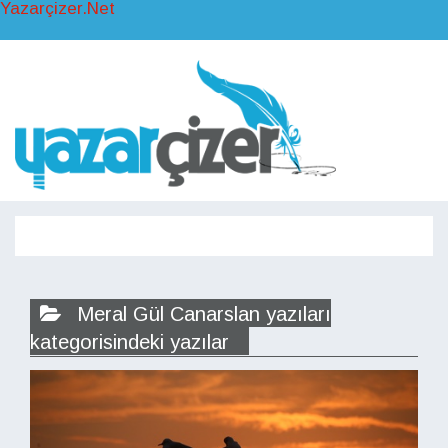
Yazarçizer.Net
Toggl
naviga
Toggle
navigati
Meral Gül Canarslan yazıları
kategorisindeki yazılar