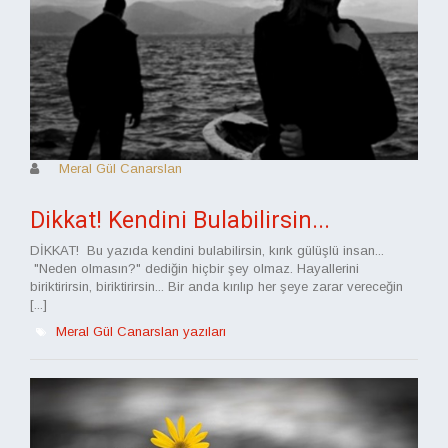
Meral Gül Canarslan
Dikkat! Kendini Bulabilirsin...
DİKKAT! Bu yazıda kendini bulabilirsin, kırık gülüşlü insan...
"Neden olmasın?" dediğin hiçbir şey olmaz. Hayallerini
biriktirirsin, biriktirirsin... Bir anda kırılıp her şeye zarar vereceğin
[...]
Meral Gül Canarslan yazıları