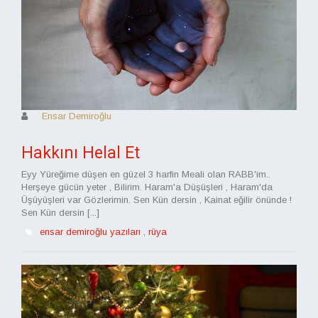
Ensar Demiroğlu
Hakkını Helal Et
Eyy Yüreğime düşen en güzel 3 harfin Meali olan RABB'im..
Herşeye gücün yeter , Bilirim. Haram'a Düşüşleri , Haram'da
Üşüyüşleri var Gözlerimin. Sen Kün dersin , Kainat eğilir önünde !
Sen Kün dersin [...]
ensar demiroğlu yazıları
,
rüya