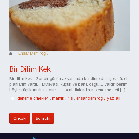
Ensar Demiroğlu
Bir Dilim Kek
Bir dilim kek... Zor bir günün akşamında kendime dair çok güzel
planlarım vardı.... Mütevazı, küçük ve bana özgü..... Vardır benim
böyle küçük mutluluklarım....... beni dinlendiren, kendime geti [...]
deneme örnekleri
,
mantık
,
his
,
ensar demiroğlu yazıları
Önceki
Sonraki