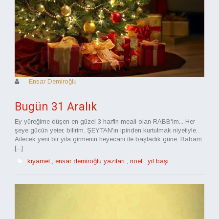
Ensar Demiroğlu
Bugün 31 Aralık
Ey yüreğime düşen en güzel 3 harfin meali olan RABB'im... Her
şeye gücün yeter, bilirim. ŞEYTAN'ın ipinden kurtulmak niyetiyle..
Ailecek yeni bir yıla girmenin heyecanı ile başladık güne. Babam
[...]
kıyamet
,
ensar demiroğlu yazıları
,
noel
,
yıl başı