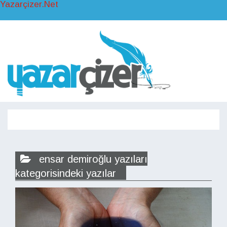
Yazarçizer.Net
Toggl
naviga
Toggle
navigati
ensar demiroğlu yazıları
kategorisindeki yazılar