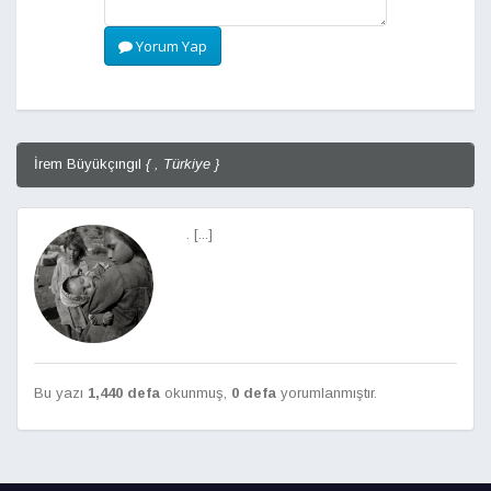
Yorum Yap
İrem Büyükçıngıl
{ , Türkiye }
. [...]
Bu yazı
1,440 defa
okunmuş,
0 defa
yorumlanmıştır.