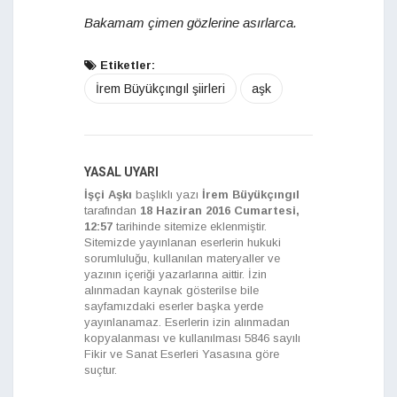
Bakamam çimen gözlerine asırlarca.
Etiketler:
İrem Büyükçıngıl şiirleri
aşk
YASAL UYARI
İşçi Aşkı
başlıklı yazı
İrem Büyükçıngıl
tarafından
18 Haziran 2016 Cumartesi,
12:57
tarihinde sitemize eklenmiştir.
Sitemizde yayınlanan eserlerin hukuki
sorumluluğu, kullanılan materyaller ve
yazının içeriği yazarlarına aittir. İzin
alınmadan kaynak gösterilse bile
sayfamızdaki eserler başka yerde
yayınlanamaz. Eserlerin izin alınmadan
kopyalanması ve kullanılması 5846 sayılı
Fikir ve Sanat Eserleri Yasasına göre
suçtur.