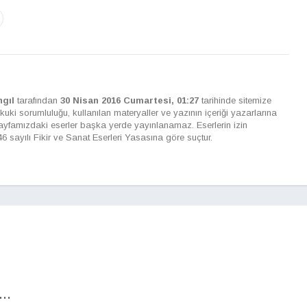
ngıl
tarafından
30 Nisan 2016 Cumartesi, 01:27
tarihinde sitemize
kuki sorumluluğu, kullanılan materyaller ve yazının içeriği yazarlarına
 sayfamızdaki eserler başka yerde yayınlanamaz. Eserlerin izin
sayılı Fikir ve Sanat Eserleri Yasasına göre suçtur.
..