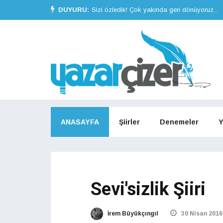
DUYURU:
Sizi özledik! Çok yakında geri dönüyoruz...
ANASAYFA
Şiirler
Denemeler
Y
Sevi'sizlik Şiiri
İrem Büyükçıngıl
30 Nisan 2016