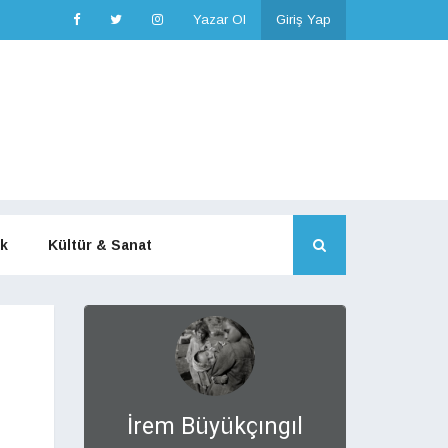
Yazar Ol
Giriş Yap
k
Kültür & Sanat
İrem Büyükçıngıl