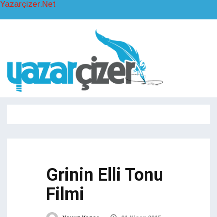
Yazarçizer.Net
Toggl
naviga
Toggle
navigati
Grinin Elli Tonu
Filmi