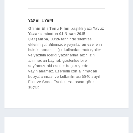
YASAL UYARI
Grinin Elli Tonu Filmi
başlıklı yazı
Yavuz
Yazar
tarafından
01 Nisan 2015
Çarşamba, 03:26
tarihinde sitemize
eklenmiştir. Sitemizde yayınlanan eserlerin
hukuki sorumluluğu, kullanılan materyaller
ve yazının içeriği yazarlarına aittir. İzin
alınmadan kaynak gösterilse bile
sayfamızdaki eserler başka yerde
yayınlanamaz. Eserlerin izin alınmadan
kopyalanması ve kullanılması 5846 sayılı
Fikir ve Sanat Eserleri Yasasına göre
suçtur.