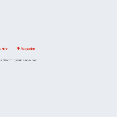
zılar
Başarılar
ilarim getirir sana beni.