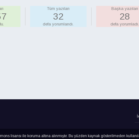
rı
Tüm yazıları
Başka yazıları
04
33
29
u.
defa yorumlandı.
defa yorumladı
ns lisansı ile koruma altına alınmıştır. Bu yüzden kaynak gösterilmeden kullanı