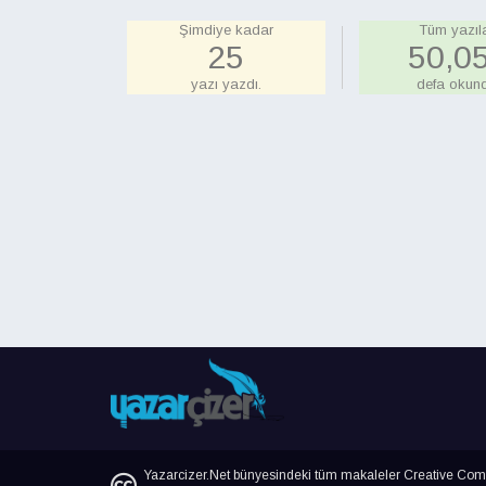
Şimdiye kadar
Tüm yazıla
26
51,6
yazı yazdı.
defa okund
Yazarcizer.Net bünyesindeki tüm makaleler Creative Commo