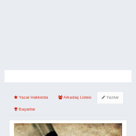
Toggle
navigati
Yazar Hakkında
Arkadaş Listesi
Yazılar
Başarılar