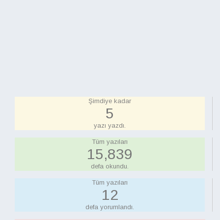
Şimdiye kadar
5
yazı yazdı.
Tüm yazıları
16,119
defa okundu.
Tüm yazıları
12
defa yorumlandı.