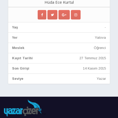
Hüda Ece Kurtul
Yaş
-
Yer
Yalova
Meslek
Öğrenci
Kayıt Tarihi
27 Temmuz 2015
Son Girişi
14 Kasım 2015
Seviye
Yazar