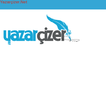
Yazarçizer.Net
Toggl
naviga