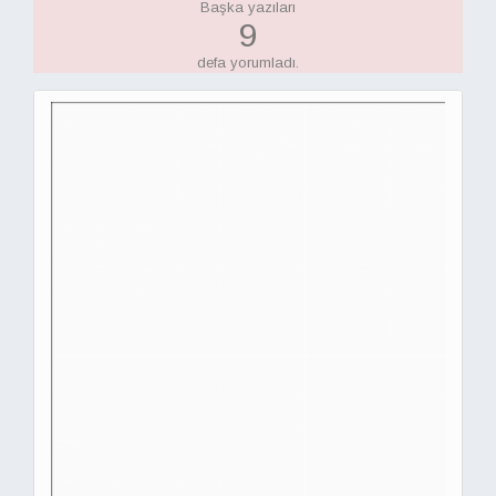
Başka yazıları
9
defa yorumladı.