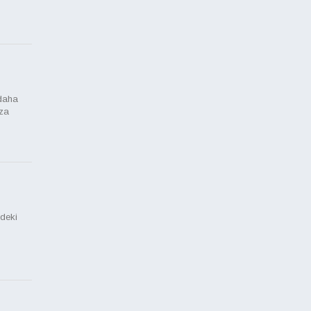
 daha
eza
deki