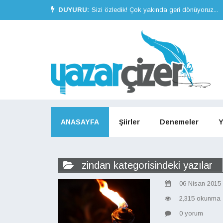
DUYURU:
Sizi özledik! Çok yakında geri dönüyoruz...
ANASAYFA
Şiirler
Denemeler
Y
zindan kategorisindeki yazılar
06 Nisan 2015
2,315 okunma
0 yorum