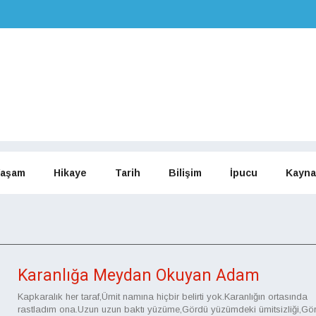
aşam
Hikaye
Tarih
Bilişim
İpucu
Kayna
Karanlığa Meydan Okuyan Adam
Kapkaralık her taraf,Ümit namına hiçbir belirti yok.Karanlığın ortasında
rastladım ona.Uzun uzun baktı yüzüme,Gördü yüzümdeki ümitsizliği,Gö