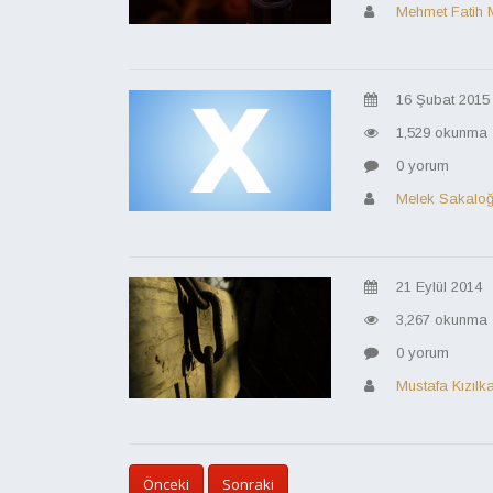
Mehmet Fatih 
16 Şubat 2015
1,529 okunma
0 yorum
Melek Sakaloğ
21 Eylül 2014
3,267 okunma
0 yorum
Mustafa Kızılk
Önceki
Sonraki