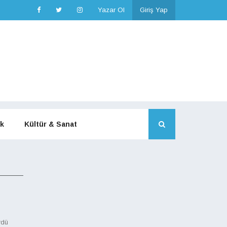
Yazar Ol
Giriş Yap
k
Kültür & Sanat
rdü