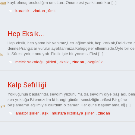
kaybolmuş beslediğim umutları...Onun sesi yankılandı kar [...]
Mert
karanlık
,
zindan
,
ümit
Hep Eksik...
Hep eksik, hep yarım bir yanımız,Hep ağlamaklı, hep korkak,Daldıkça
derine,Prangalar vurulur ayaklarımıza,Kelepçeler ellerimizde,Öyle bir c
ki,Süresi yok, sonu yok..Eksik işte bir yanımız,Eksi [...]
lu
melek sakaloğlu şiirleri
,
eksik
,
zindan
,
özgürlük
Kalp Sefilliği
Yokluğunun başlarında sevdim yüzünü Ya da sevdim diye başladı, ben
sen yokluğu Bilemezdim ki hangi günüm sensizliğin arifesi Bir güne
başlamama eğilimiyle ölürdüm o zaman Her güne başlamama eğ [...]
aya
amatör şiirler
,
aşk
,
mustafa kızılkaya şiirleri
,
zindan