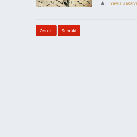
Yavuz Sakary
Önceki
Sonraki