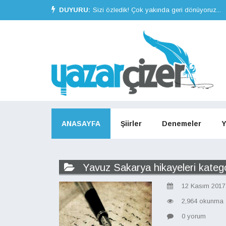
DUYURU:
Sizi özledik! Çok yakında geri dönüyoruz...
ANASAYFA
Şiirler
Denemeler
Y
Yavuz Sakarya hikayeleri kategor
12 Kasım 2017
2,964 okunma
0 yorum