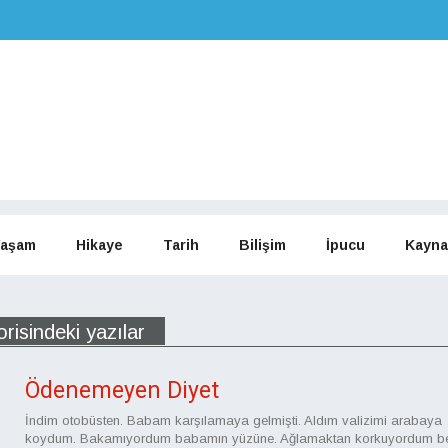
aşam
Hikaye
Tarih
Bilişim
İpucu
Kayna
isindeki yazılar
Ödenemeyen Diyet
İndim otobüsten. Babam karşılamaya gelmişti. Aldım valizimi arabaya
koydum. Bakamıyordum babamın yüzüne. Ağlamaktan korkuyordum be