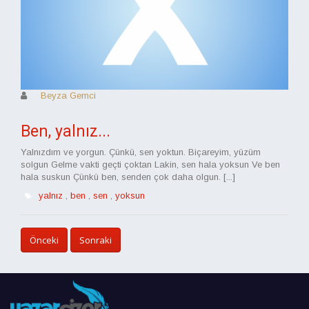
Beyza Gemci
Ben, yalnız...
Yalnızdım ve yorgun. Çünkü, sen yoktun. Biçareyim, yüzüm
solgun Gelme vakti geçti çoktan Lakin, sen hala yoksun Ve ben
hala suskun Çünkü ben, senden çok daha olgun. [...]
yalnız
,
ben
,
sen
,
yoksun
Önceki
Sonraki