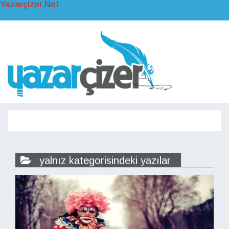
Yazarçizer.Net
Toggl
naviga
Toggle
navigati
yalnız kategorisindeki yazılar