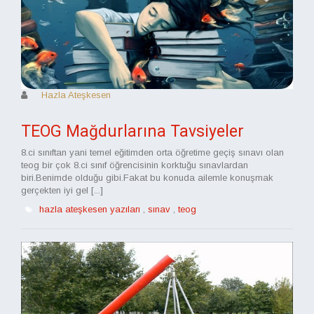
Hazla Ateşkesen
TEOG Mağdurlarına Tavsiyeler
8.ci sınıftan yani temel eğitimden orta öğretime geçiş sınavı olan
teog bir çok 8.ci sınıf öğrencisinin korktuğu sınavlardan
biri.Benimde olduğu gibi.Fakat bu konuda ailemle konuşmak
gerçekten iyi gel [...]
hazla ateşkesen yazıları
,
sınav
,
teog