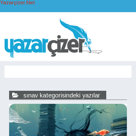
Yazarçizer.Net
Toggl
naviga
Toggle
navigati
sınav kategorisindeki yazılar