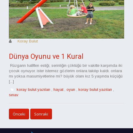
Koray Bulut
Dünya Oyunu ve 1 Kural
Rüzgarın hafiften estiği, serinliğin çöktüğü bir vakitte karşımda iki
çocuk oynuyor. ister istemez gözlerim onlara takılıp kaldı. onlara
mı yoksa masumiyetlerine mi? büyük olanı kız 5 yaşında küçüğü
[...]
koray bulut yazıları
,
hayat
,
oyun
,
koray bulut yazıları
,
sınav
Önceki
Sonraki