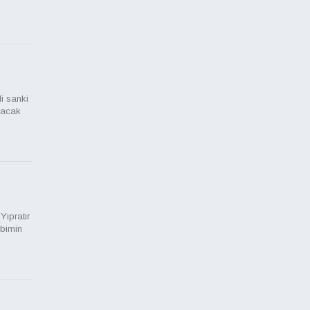
i sanki
nacak
ıpratır
lbimin