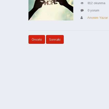
812 okunma
0 yorum
Anonim Yazar
Önceki
Sonraki