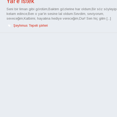
Yar'e İstek
Seni bir liman gibi gördüm,Baktım gözlerine har oldum,Bir söz söyleyip,
kelam edince,Ben o yar’in sesine lal oldum.Sevdim, seviyorum,
seveceğim,Kalbimi, hayatına hediye vereceğim,Dur! Sen hiç gitm [...]
Şeyhmus Tepeli şiirleri