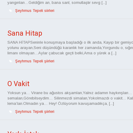
yangınları…Geldiğim an, bana sarıl, somutlaştır sevg [...]
Şeyhmus Tepeli siirleri
Sana Hitap
SANA HİTAPSeninle konuşmaya başladığı o ilk anda, Kayıp bir gemiyd
yolunu arayan,Seni düşündüğü karanlık her zamanda,Yorgundu o, sığı
limanı olmayan…Aylar çabucak geçti belki,Ama o yürek a [...]
Şeyhmus Tepeli şiirleri
O Vakit
Yoksun ya… Virane bu ağustos akşamları,Yalnız adamın haykırışları… Y
semaları,Görebilseydim… Silinmezdi simaları,Yokolmazdı o vakit… Ka
lema’ları.Olmadın ya… Hey! Özlüyorum kavuşamadıkça, [...]
Şeyhmus Tepeli şiirleri