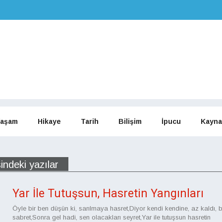
aşam
Hikaye
Tarih
Bilişim
İpucu
Kayna
indeki yazılar
Yar İle Tutuşsun, Hasretin Yangınları
Öyle bir ben düşün ki, sarılmaya hasret,Diyor kendi kendine, az kaldı, b
sabret,Sonra gel hadi, sen olacakları seyret,Yar ile tutuşsun hasretin