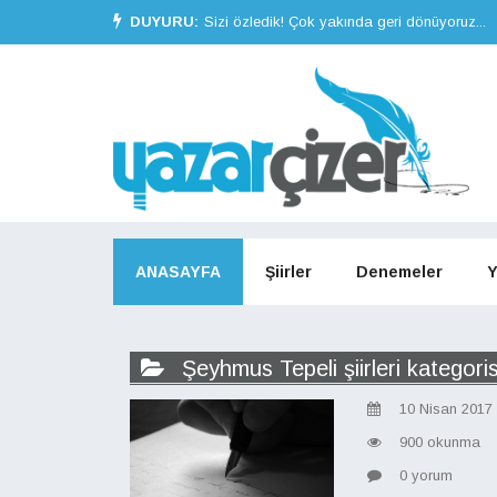
DUYURU:
Sizi özledik! Çok yakında geri dönüyoruz...
ANASAYFA
Şiirler
Denemeler
Y
Şeyhmus Tepeli şiirleri kategoris
10 Nisan 2017
900 okunma
0 yorum