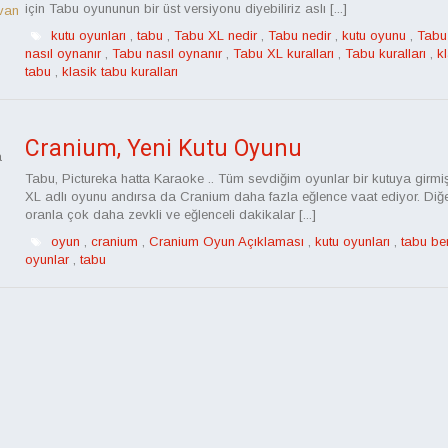
için Tabu oyununun bir üst versiyonu diyebiliriz aslı [...]
van
kutu oyunları
,
tabu
,
Tabu XL nedir
,
Tabu nedir
,
kutu oyunu
,
Tabu
nasıl oynanır
,
Tabu nasıl oynanır
,
Tabu XL kuralları
,
Tabu kuralları
,
k
tabu
,
klasik tabu kuralları
Cranium, Yeni Kutu Oyunu
a
Tabu, Pictureka hatta Karaoke .. Tüm sevdiğim oyunlar bir kutuya girmi
XL adlı oyunu andırsa da Cranium daha fazla eğlence vaat ediyor. Diğe
oranla çok daha zevkli ve eğlenceli dakikalar [...]
oyun
,
cranium
,
Cranium Oyun Açıklaması
,
kutu oyunları
,
tabu be
oyunlar
,
tabu