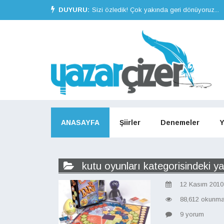
DUYURU:
Sizi özledik! Çok yakında geri dönüyoruz...
ANASAYFA
Şiirler
Denemeler
Y
kutu oyunları kategorisindeki ya
12 Kasım 2010
88,612 okunm
9 yorum