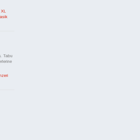
 XL
lasik
ş. Tabu
rlerine
nzeri