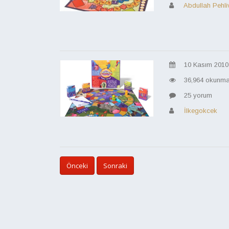
Abdullah Pehli
10 Kasım 2010
36,964 okunm
25 yorum
İlkegokcek
Önceki
Sonraki