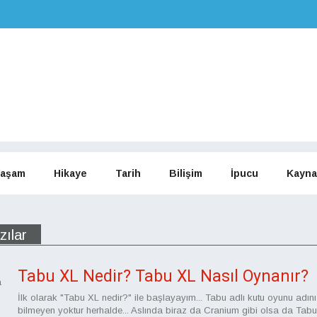
aşam
Hikaye
Tarih
Bilişim
İpucu
Kayna
zılar
Tabu XL Nedir? Tabu XL Nasıl Oynanır?
a
İlk olarak "Tabu XL nedir?" ile başlayayım... Tabu adlı kutu oyunu adını
bilmeyen yoktur herhalde... Aslında biraz da Cranium gibi olsa da Tab