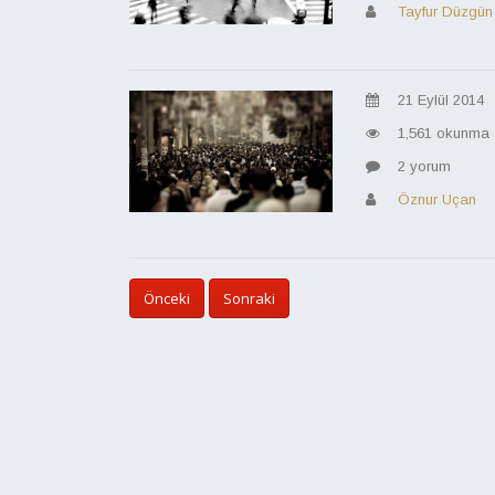
Tayfur Düzgün
21 Eylül 2014
1,561 okunma
2 yorum
Öznur Uçan
Önceki
Sonraki