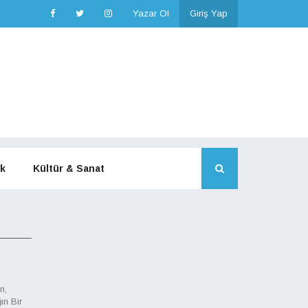
Yazar Ol
Giriş Yap
k
Kültür & Sanat
n,
ın Bir