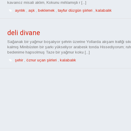
kavanoz misali aklım, Kokunu mıhlamıştı r [...]
ayrılık
,
aşk
,
beklemek
,
tayfur düzgün şiirleri
,
kalabalık
deli divane
Sağanak bir yağmur boşalıyor şehrin üzerine Yollarda akşam trafiği sık
kalmış Minibüsten bir şarkı yükseliyor arabesk tonda Hissediyorum; ru
bedenime hapsolmuş Taze bir yağmur koku [...]
şehir
,
öznur uçan şiirleri
,
kalabalık