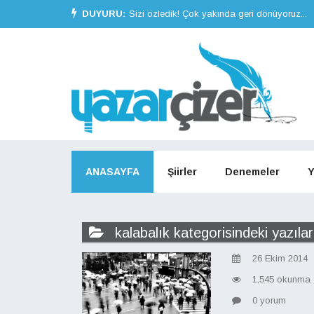
DUYURU:
Sizi özledik! Çok yakında geri dönüyoruz...
ANASAYFA
Şiirler
Denemeler
Y
kalabalık kategorisindeki yazılar
26 Ekim 2014
1,545 okunma
0 yorum