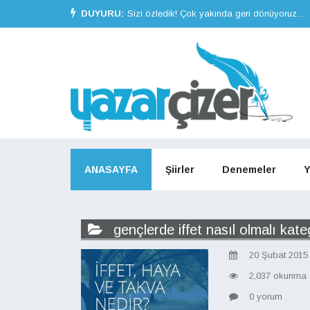
DUYURU:
Sizi özledik! Çok yakında geri dönüyoruz...
ANASAYFA
Şiirler
Denemeler
Y
gençlerde iffet nasıl olmalı kate
20 Şubat 2015
2,037 okunma
0 yorum