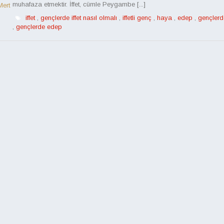
muhafaza etmektir. İffet, cümle Peygambe [...]
Mert
iffet
,
gençlerde iffet nasıl olmalı
,
iffetli genç
,
haya
,
edep
,
gençler
,
gençlerde edep