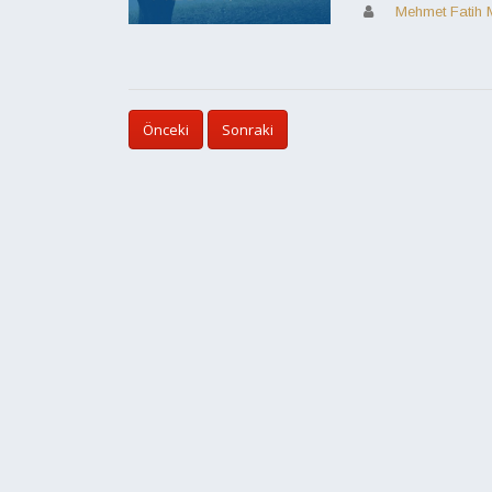
Mehmet Fatih 
Önceki
Sonraki