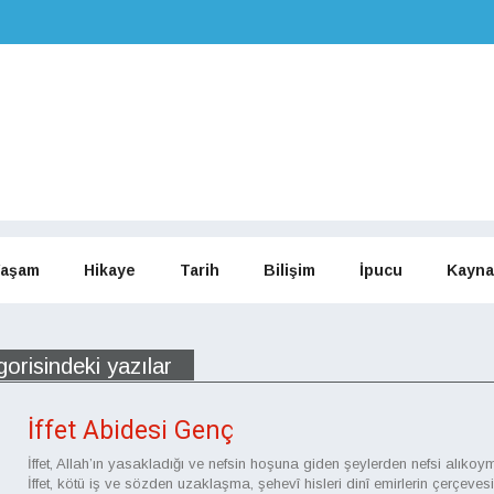
aşam
Hikaye
Tarih
Bilişim
İpucu
Kayna
gorisindeki yazılar
İffet Abidesi Genç
İffet, Allah’ın yasakladığı ve nefsin hoşuna giden şeylerden nefsi alıkoym
İffet, kötü iş ve sözden uzaklaşma, şehevî hisleri dinî emirlerin çerçeves