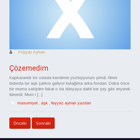
Feyyaz Ayhan
Çözemedim
Kapkaranlık bir odada kendimle yüzleşiyorum şimdi. Ninni
tadında bir aşk şarkısı geliyor kulağıma arka fondan. Daha önce
bir muma sahiptim fakat o da dünyaya dahil her şey gibi eriyerek
tükendi. Mum ı [...]
masumiyet
,
aşk
,
feyyaz ayhan yazıları
Önceki
Sonraki