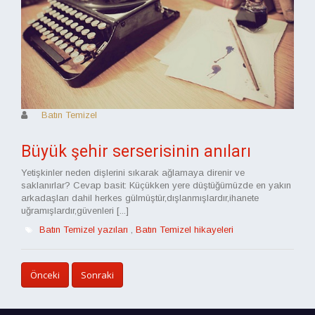
Batın Temizel
Büyük şehir serserisinin anıları
Yetişkinler neden dişlerini sıkarak ağlamaya direnir ve
saklanırlar? Cevap basit: Küçükken yere düştüğümüzde en yakın
arkadaşları dahil herkes gülmüştür,dışlanmışlardır,ihanete
uğramışlardır,güvenleri [...]
Batın Temizel yazıları
,
Batın Temizel hikayeleri
Önceki
Sonraki