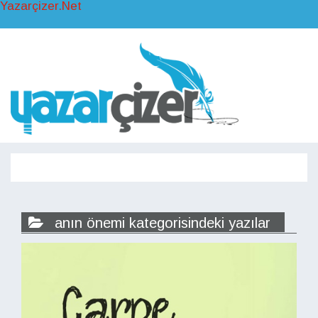
Yazarçizer.Net
Toggl
naviga
Toggle
navigati
anın önemi kategorisindeki yazılar