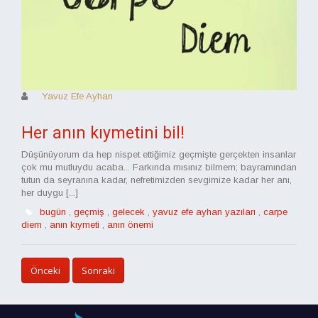
Yavuz Efe Ayhan
Her anın kıymetini bil!
Düşünüyorum da hep nispet ettiğimiz geçmişte gerçekten insanlar
çok mu mutluydu acaba... Farkında mısınız bilmem; bayramından
tutun da seyranına kadar, nefretimizden sevgimize kadar her anı,
her duygu [...]
bugün
,
geçmiş
,
gelecek
,
yavuz efe ayhan yazıları
,
carpe
diem
,
anın kıymeti
,
anın önemi
Önceki
Sonraki