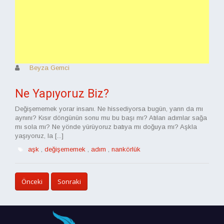
Beyza Gemci
Ne Yapıyoruz Biz?
Değişememek yorar insanı. Ne hissediyorsa bugün, yarın da mı
aynını? Kısır döngünün sonu mu bu başı mı? Atılan adımlar sağa
mı sola mı? Ne yönde yürüyoruz batıya mı doğuya mı? Aşkla
yaşıyoruz, la [...]
aşk
,
değişememek
,
adım
,
nankörlük
Önceki
Sonraki