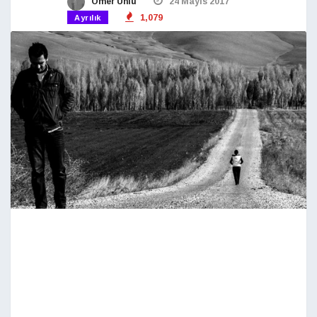
Ömer Ünlü
24 Mayıs 2017
1,079
Ayrılık