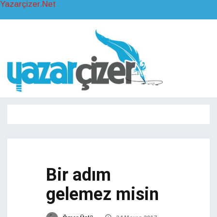
Yazarçizer.Net
Toggl
naviga
Toggle
navigati
Bir adım
gelemez misin