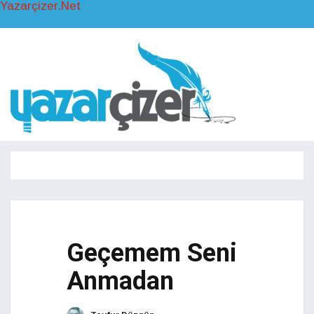
Yazarçizer.Net
Toggl
naviga
Toggle
navigati
Geçemem Seni
Anmadan