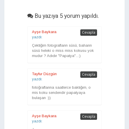
Bu yazıya 5 yorum yapıldı.
Ayşe Baykara
Cevapla
yazdı:
Çektiğim fotografların süsü, baharın
süsü heleki o miss miss kokusu yok
mudur ? Adıdır "Papatya"...:)
Tayfur Düzgün
Cevapla
yazdı:
fotoğraflarına saatlerce baktığım, o
mis koku sendendir papatyaya
bulaşan :))
Ayşe Baykara
Cevapla
yazdı: