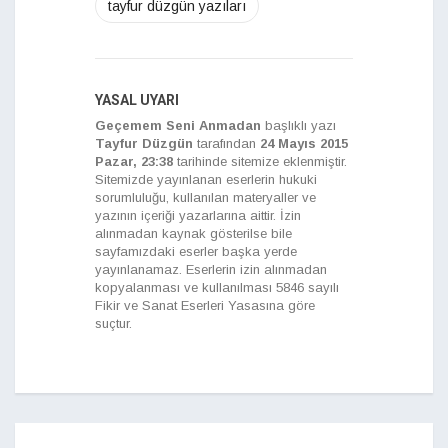
tayfur düzgün yazıları
YASAL UYARI
Geçemem Seni Anmadan
başlıklı yazı
Tayfur Düzgün
tarafından
24 Mayıs 2015
Pazar, 23:38
tarihinde sitemize eklenmiştir.
Sitemizde yayınlanan eserlerin hukuki
sorumluluğu, kullanılan materyaller ve
yazının içeriği yazarlarına aittir. İzin
alınmadan kaynak gösterilse bile
sayfamızdaki eserler başka yerde
yayınlanamaz. Eserlerin izin alınmadan
kopyalanması ve kullanılması 5846 sayılı
Fikir ve Sanat Eserleri Yasasına göre
suçtur.