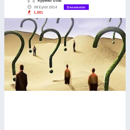
Ayşenur Ütnü
09 Eylül 2014
Denemeler
1,881