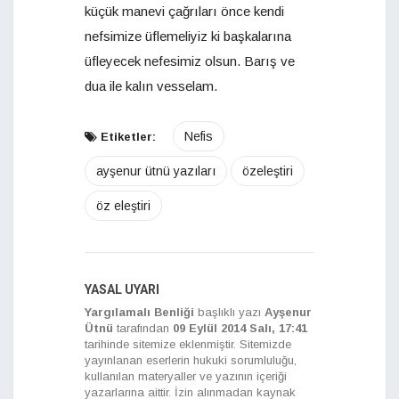
küçük manevi çağrıları önce kendi
nefsimize üflemeliyiz ki başkalarına
üfleyecek nefesimiz olsun. Barış ve
dua ile kalın vesselam.
Nefis
Etiketler:
ayşenur ütnü yazıları
özeleştiri
öz eleştiri
YASAL UYARI
Yargılamalı Benliği
başlıklı yazı
Ayşenur
Ütnü
tarafından
09 Eylül 2014 Salı, 17:41
tarihinde sitemize eklenmiştir. Sitemizde
yayınlanan eserlerin hukuki sorumluluğu,
kullanılan materyaller ve yazının içeriği
yazarlarına aittir. İzin alınmadan kaynak