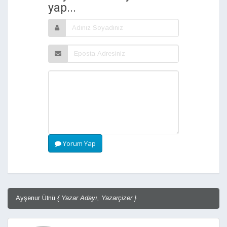
yap...
Yorum Yap
Ayşenur Ütnü
{ Yazar Adayı, Yazarçizer }