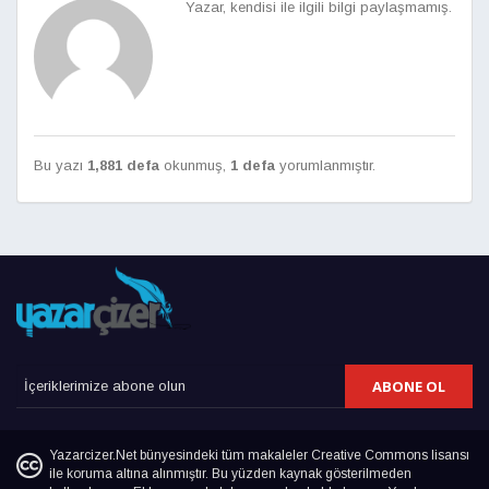
Yazar, kendisi ile ilgili bilgi paylaşmamış.
Bu yazı
1,881 defa
okunmuş,
1 defa
yorumlanmıştır.
ABONE OL
Yazarcizer.Net bünyesindeki tüm makaleler Creative Commons lisansı
ile koruma altına alınmıştır. Bu yüzden kaynak gösterilmeden