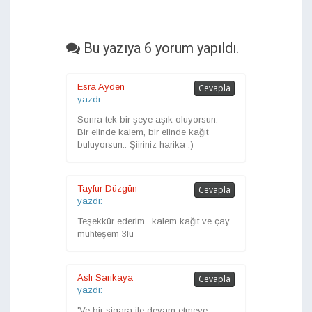
Bu yazıya 6 yorum yapıldı.
Esra Ayden
Cevapla
yazdı:
Sonra tek bir şeye aşık oluyorsun.
Bir elinde kalem, bir elinde kağıt
buluyorsun.. Şiiriniz harika :)
Tayfur Düzgün
Cevapla
yazdı:
Teşekkür ederim.. kalem kağıt ve çay
muhteşem 3lü
Aslı Sarıkaya
Cevapla
yazdı:
'Ve bir sigara ile devam etmeye