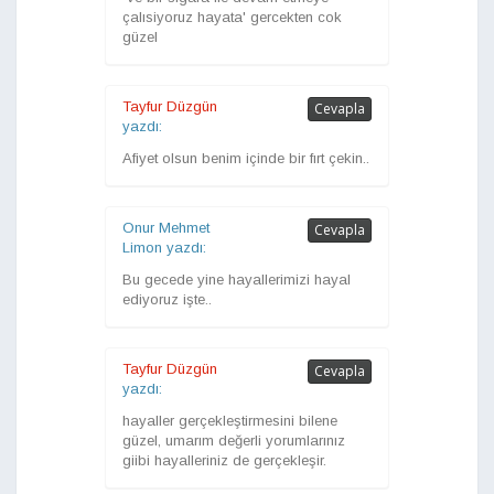
çalısiyoruz hayata' gercekten cok
güzel
Tayfur Düzgün
Cevapla
yazdı:
Afiyet olsun benim içinde bir fırt çekin..
Onur Mehmet
Cevapla
Limon yazdı:
Bu gecede yine hayallerimizi hayal
ediyoruz işte..
Tayfur Düzgün
Cevapla
yazdı:
hayaller gerçekleştirmesini bilene
güzel, umarım değerli yorumlarınız
giibi hayalleriniz de gerçekleşir.