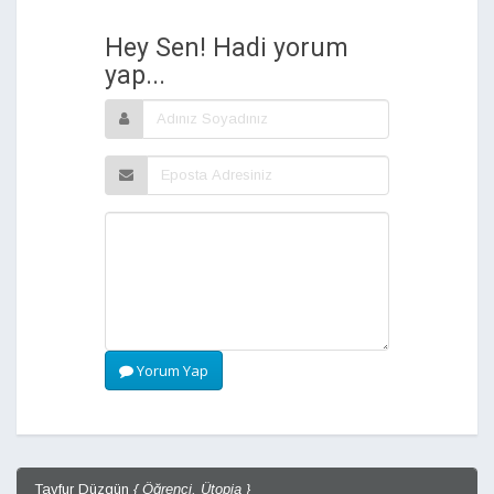
Hey Sen! Hadi yorum
yap...
Yorum Yap
Tayfur Düzgün
{ Öğrenci, Ütopia }