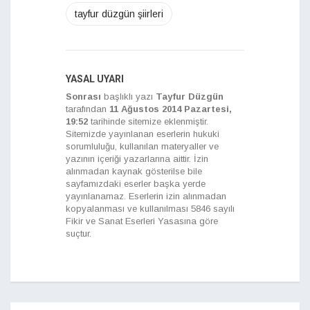
tayfur düzgün şiirleri
YASAL UYARI
Sonrası
başlıklı yazı
Tayfur Düzgün
tarafından
11 Ağustos 2014 Pazartesi,
19:52
tarihinde sitemize eklenmiştir.
Sitemizde yayınlanan eserlerin hukuki
sorumluluğu, kullanılan materyaller ve
yazının içeriği yazarlarına aittir. İzin
alınmadan kaynak gösterilse bile
sayfamızdaki eserler başka yerde
yayınlanamaz. Eserlerin izin alınmadan
kopyalanması ve kullanılması 5846 sayılı
Fikir ve Sanat Eserleri Yasasına göre
suçtur.