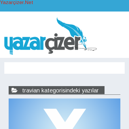
Yazarçizer.Net
Toggl
naviga
Toggle
navigati
travian kategorisindeki yazılar