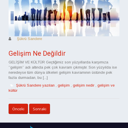
Şükrü Sarıdere
Gelişim Ne Değildir
GELİŞİM VE KÜLTÜR Geçtiğimiz son yüzyıllarda karşımıza
’’gelişim’’ adı altında pek çok kavram çıkmıştır. Son yüzyılda ise
neredeyse tüm dünya ülkeleri gelişim kavramının üstünde pek
fazla durmadan, bu [...]
Şükrü Sarıdere yazıları
,
gelişim
,
gelişim nedir
,
gelişim ve
kültür
Önceki
Sonraki