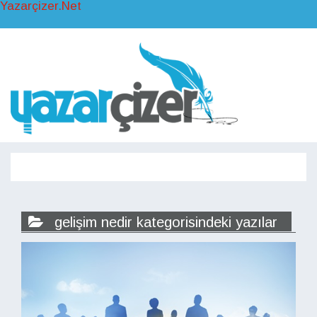
Yazarçizer.Net
Toggl
naviga
Toggle
navigati
gelişim nedir kategorisindeki yazılar