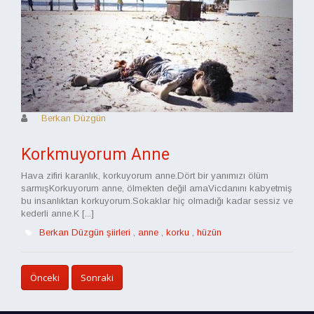
Berkan Düzgün
Korkmuyorum Anne
Hava zifiri karanlık, korkuyorum anne.Dört bir yanımızı ölüm
sarmışKorkuyorum anne, ölmekten değil amaVicdanını kabyetmiş
bu insanlıktan korkuyorum.Sokaklar hiç olmadığı kadar sessiz ve
kederli anne.K [...]
Berkan Düzgün şiirleri
,
anne
,
korku
,
hüzün
Önceki
Sonraki