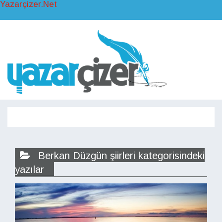
Yazarçizer.Net
Toggl
naviga
Toggle
navigati
Berkan Düzgün şiirleri kategorisindeki
yazılar