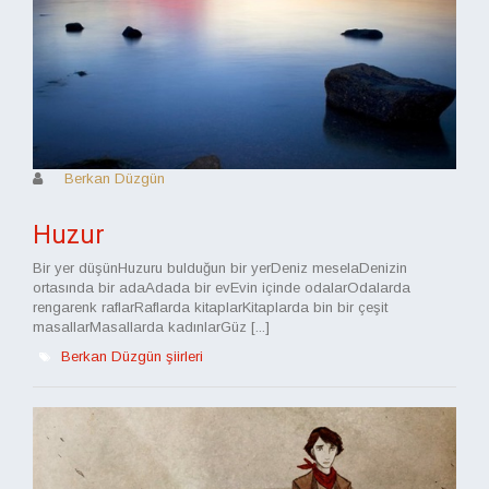
Berkan Düzgün
Huzur
Bir yer düşünHuzuru bulduğun bir yerDeniz meselaDenizin
ortasında bir adaAdada bir evEvin içinde odalarOdalarda
rengarenk raflarRaflarda kitaplarKitaplarda bin bir çeşit
masallarMasallarda kadınlarGüz [...]
Berkan Düzgün şiirleri