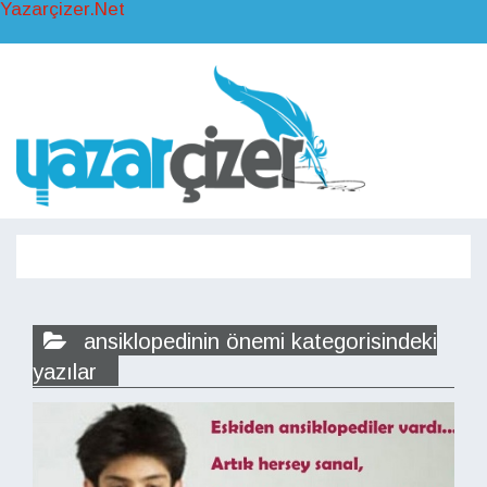
Yazarçizer.Net
Toggl
naviga
Toggle
navigati
ansiklopedinin önemi kategorisindeki
yazılar